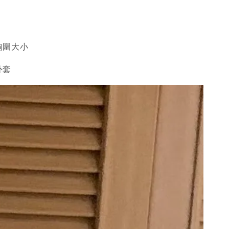
胸圍大小
外套