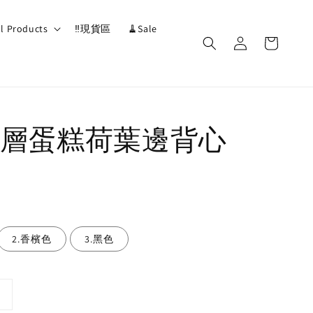
ll Products
‼️現貨區
🧹Sale
層蛋糕荷葉邊背心
2.香檳色
3.黑色