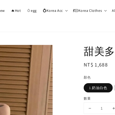
ew
🔥Hot
🥚egg
💍Korea Acc
💃🏻Korea Clothes
A
甜美多
Regular
NT$ 1,688
price
顏色
1.奶油白色
數量