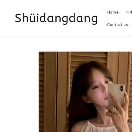
Home
✨N
Shüidangdang
Contact us