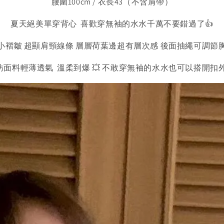
腰圍100cm / 衣長43（不含肩帶）
夏天絕美單穿背心 喜歡穿無袖的水水千萬不要錯過了👍
小褶皺 超顯肩頸線條 層層荷葉邊超有層次感 後面抽繩可調節
紡面料輕薄透氣 溫柔到爆 💥 不敢穿無袖的水水也可以搭開扣