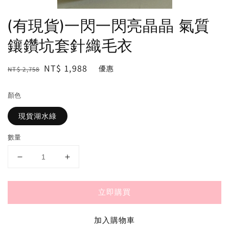
(有現貨)一閃一閃亮晶晶 氣質
鑲鑽坑套針織毛衣
Regular
Sale
NT$ 1,988
優惠
NT$ 2,758
price
price
顏色
現貨湖水綠
數量
立即購買
加入購物車