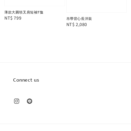
薄款大圓領叉肩短袖T恤
Regular
NT$ 799
吊帶背心長洋裝
Regular
NT$ 2,080
price
price
Connect us