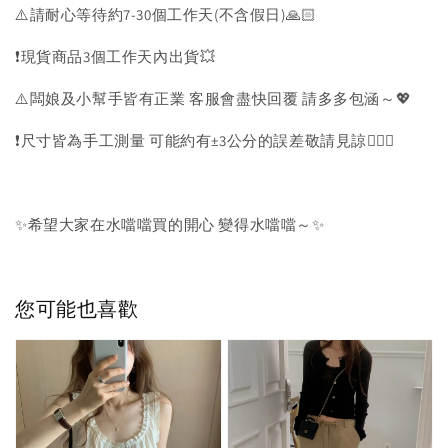
⚠️請耐心等待約7-30個工作天(不含假日)🙏🏻
❗️現貨商品3個工作天內出貨💥
⚠️闆娘及小幫手皆有正業 客服會盡快回覆 請多多包涵～💖
❗️尺寸皆為手工測量 可能約有±3公分的誤差敬請見諒🙇🏻‍♀️
✨希望大家在水噹噹買的開心 變得水噹噹～✨
您可能也喜歡