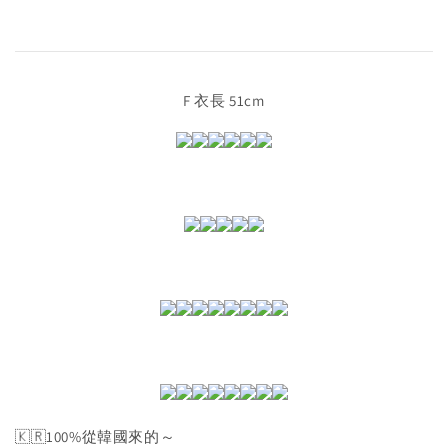
F 衣長 51cm
🇰🇷100%從韓國來的～