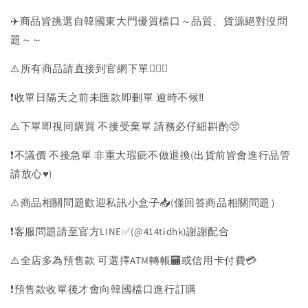
✈️商品皆挑選自韓國東大門優質檔口～品質、貨源絕對沒問
題～～
⚠️所有商品請直接到官網下單💁🏻‍♀️
❗️收單日隔天之前未匯款即刪單 逾時不候‼️
⚠️下單即視同購買 不接受棄單 請務必仔細斟酌🥺
❗️不議價 不接急單 非重大瑕疵不做退換(出貨前皆會進行品管
請放心♥️)
⚠️商品相關問題歡迎私訊小盒子📥(僅回答商品相關問題）
❗️客服問題請至官方LINE✅(@414tidhk)謝謝配合
⚠️全店多為預售款 可選擇ATM轉帳🏧或信用卡付費💳
❗️預售款收單後才會向韓國檔口進行訂購