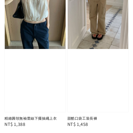
精緻圓領無袖蕾絲下擺抽繩上衣
甜酷口袋工裝長褲
Regular
NT$ 1,388
Regular
NT$ 1,458
price
price