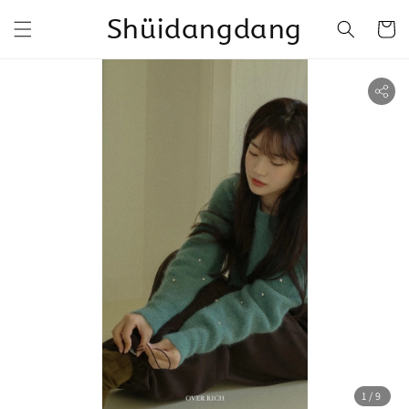
Shüidangdang
1
/9