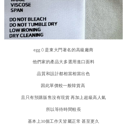
egg🥚是東大門著名的高級廠商
他們家的產品大多選用進口面料
品質和設計都相當相當出色
因此單價較一般韓貨高
且只有預購販售沒有現貨 再加上超級高人氣
所以等待時間較長
基本上30個工作天皆屬正常 甚至更久