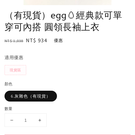
（有現貨）egg🥚經典款可單
穿可內搭 圓領長袖上衣
Regular
Sale
NT$ 934
優惠
NT$ 1,038
price
price
適用優惠
現貨區
顏色
6.灰雜色（有現貨）
數量