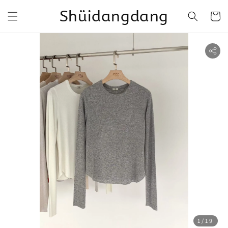
Shüidangdang
1
/19