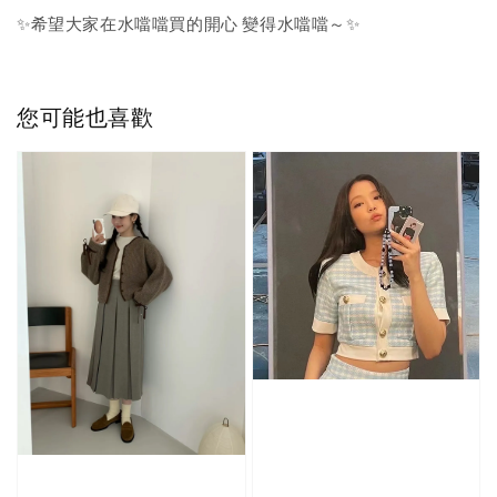
✨希望大家在水噹噹買的開心 變得水噹噹～✨
您可能也喜歡