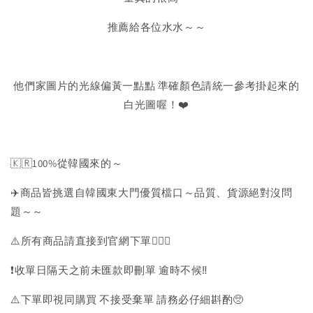
推薦給各位水水～～
他們家圖片的光線偏黃一點點 準確顏色請統一參考掛起來的
白光圖喔！❤️
🇰🇷100%從韓國來的～
✈️商品皆挑選自韓國東大門優質檔口～品質、貨源絕對沒問
題～～
⚠️所有商品請直接到官網下單💁🏻‍♀️
❗️收單日隔天之前未匯款即刪單 逾時不候‼️
⚠️下單即視同購買 不接受棄單 請務必仔細斟酌🥺