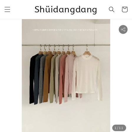
Shüidangdang
1
/11