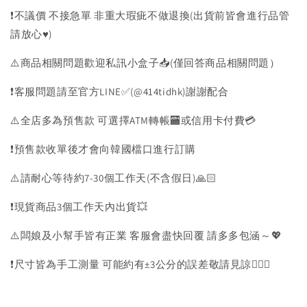
❗️不議價 不接急單 非重大瑕疵不做退換(出貨前皆會進行品管
請放心♥️)
⚠️商品相關問題歡迎私訊小盒子📥(僅回答商品相關問題）
❗️客服問題請至官方LINE✅(@414tidhk)謝謝配合
⚠️全店多為預售款 可選擇ATM轉帳🏧或信用卡付費💳
❗️預售款收單後才會向韓國檔口進行訂購
⚠️請耐心等待約7-30個工作天(不含假日)🙏🏻
❗️現貨商品3個工作天內出貨💥
⚠️闆娘及小幫手皆有正業 客服會盡快回覆 請多多包涵～💖
❗️尺寸皆為手工測量 可能約有±3公分的誤差敬請見諒🙇🏻‍♀️