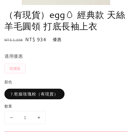
（有現貨）egg🥚 經典款 天絲
羊毛圓領 打底長袖上衣
Regular
Sale
NT$ 934
優惠
NT$ 1,038
price
price
適用優惠
現貨區
顏色
7.乾燥玫瑰粉（有現貨）
數量