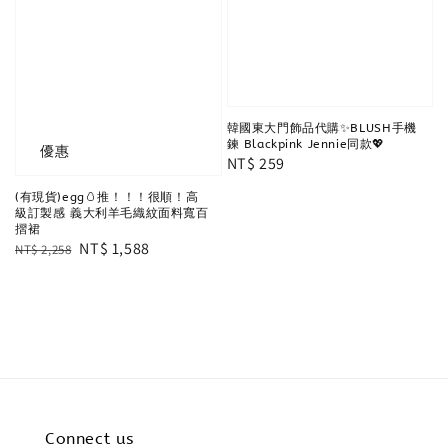
韓國東大門飾品代購✨BLUSH手機
鍊 Blackpink Jennie同款💖
優惠
Regular
NT$ 259
price
(有現貨)egg🥚推！！！很順！高
級訂製感 義大利羊毛織紋面料寬百
摺裙
Regular
Sale
NT$ 1,588
NT$ 2,258
price
price
Connect us