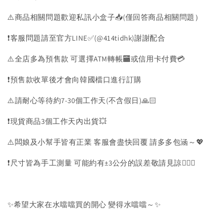
⚠️商品相關問題歡迎私訊小盒子📥(僅回答商品相關問題）
❗️客服問題請至官方LINE✅(@414tidhk)謝謝配合
⚠️全店多為預售款 可選擇ATM轉帳🏧或信用卡付費💳
❗️預售款收單後才會向韓國檔口進行訂購
⚠️請耐心等待約7-30個工作天(不含假日)🙏🏻
❗️現貨商品3個工作天內出貨💥
⚠️闆娘及小幫手皆有正業 客服會盡快回覆 請多多包涵～💖
❗️尺寸皆為手工測量 可能約有±3公分的誤差敬請見諒🙇🏻‍♀️
✨希望大家在水噹噹買的開心 變得水噹噹～✨