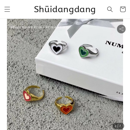
Shüidangdang
1
/7