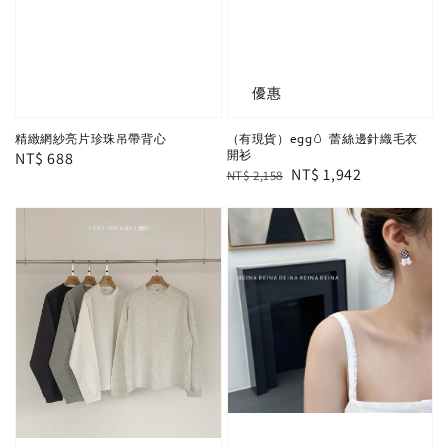
優惠
精緻網紗亮片珍珠吊帶背心
（有現貨）egg🥚 蕾絲邊針織毛衣
Regular
NT$ 688
開衫
Regular
Sale
NT$ 1,942
NT$ 2,158
price
price
price