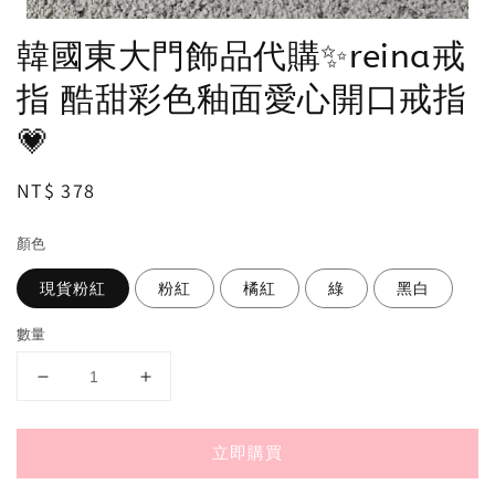
韓國東大門飾品代購✨reina戒
指 酷甜彩色釉面愛心開口戒指
💗
Regular
NT$ 378
price
顏色
現貨粉紅
粉紅
橘紅
綠
黑白
數量
立即購買