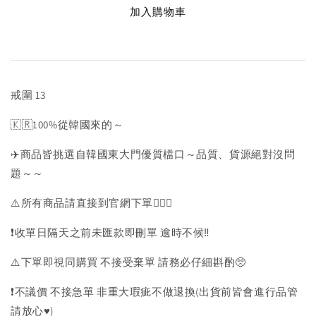
加入購物車
戒圍 13
🇰🇷100%從韓國來的～
✈️商品皆挑選自韓國東大門優質檔口～品質、貨源絕對沒問
題～～
⚠️所有商品請直接到官網下單💁🏻‍♀️
❗️收單日隔天之前未匯款即刪單 逾時不候‼️
⚠️下單即視同購買 不接受棄單 請務必仔細斟酌🥺
❗️不議價 不接急單 非重大瑕疵不做退換(出貨前皆會進行品管
請放心♥️)