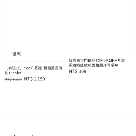
優惠
韓國東大門飾品代購✨REINA耳環
黑白蝴蝶結棋盤格圓形耳環🔘
（有現貨）egg🥚基礎 圓領落肩長
Regular
NT$ 308
袖T-shirt
price
Regular
Sale
NT$ 1,159
NT$ 1,288
price
price