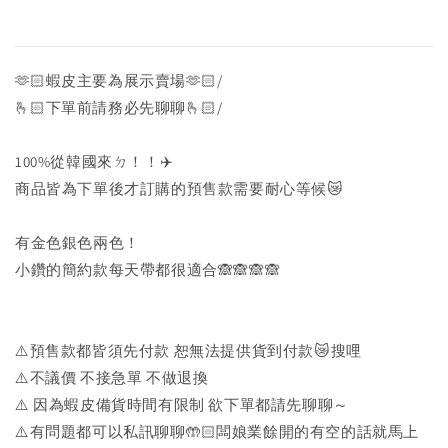
🫶🏻蝦皮主要為展示賣場🫶🏻/
🫰🏻下單前請務必先聊聊🫰🏻/
100%從韓國來ㄉ！！✈️
商品皆為下單後才訂購的預售款需要耐心等候😿
有金色銀色兩色！
小鑽的簡約款每天帶都很適合🙈🙈🙈🙈
⚠️預售款都皆須先付款 恕無法提供貨到付款😿搜哩
⚠️不議價 不接急單 不做退換
⚠️ 因為蝦皮備貨時間有限制 欲下單都請先聊聊～
⚠️有問題都可以私訊聊聊🤲🏻闆娘業餘開的有空的話就馬上