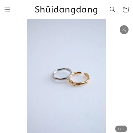
Shüidangdang
1
/7