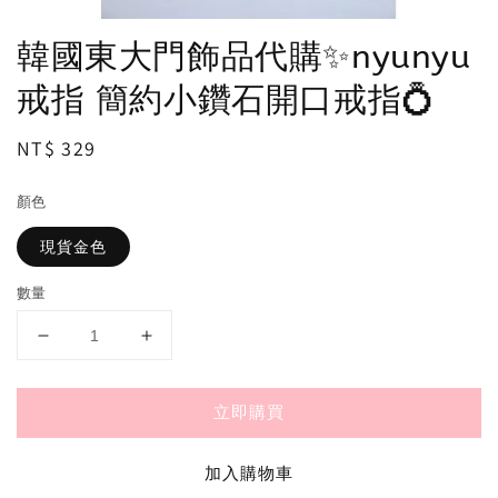
韓國東大門飾品代購✨nyunyu
戒指 簡約小鑽石開口戒指💍
Regular
NT$ 329
price
顏色
現貨金色
數量
立即購買
加入購物車