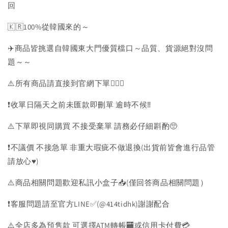
回
🇰🇷100%從韓國來的～
✈️商品皆挑選自韓國東大門優質檔口～品質、貨源絕對沒問
題～～
⚠️所有商品請直接到官網下單💁🏻‍♀️
❗️收單日隔天之前未匯款即刪單 逾時不候‼️
⚠️下單即視同購買 不接受棄單 請務必仔細斟酌🥺
❗️不議價 不接急單 非重大瑕疵不做退換(出貨前皆會進行品管
請放心♥️)
⚠️商品相關問題歡迎私訊小盒子📥(僅回答商品相關問題）
❗️客服問題請至官方LINE✅(@414tidhk)謝謝配合
⚠️全店多為預售款 可選擇ATM轉帳🏧或信用卡付費💳