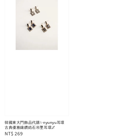
韓國東大門飾品代購✨nyunyu耳環
古典優雅鑲鑽鋯石吊墜耳環🌌
Regular
NT$ 269