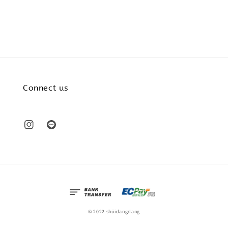
price
Connect us
© 2022 shüidangdang