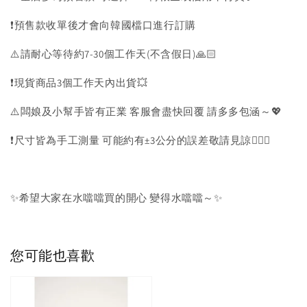
❗️預售款收單後才會向韓國檔口進行訂購
⚠️請耐心等待約7-30個工作天(不含假日)🙏🏻
❗️現貨商品3個工作天內出貨💥
⚠️闆娘及小幫手皆有正業 客服會盡快回覆 請多多包涵～💖
❗️尺寸皆為手工測量 可能約有±3公分的誤差敬請見諒🙇🏻‍♀️
✨希望大家在水噹噹買的開心 變得水噹噹～✨
您可能也喜歡