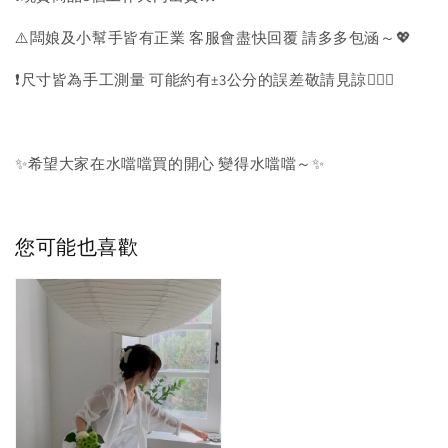
⚠️闆娘及小幫手皆有正業 客服會盡快回覆 請多多包涵～💖
❗️尺寸皆為手工測量 可能約有±3公分的誤差敬請見諒🙇🏻‍♀️
✨希望大家在水噹噹買的開心 變得水噹噹～✨
您可能也喜歡