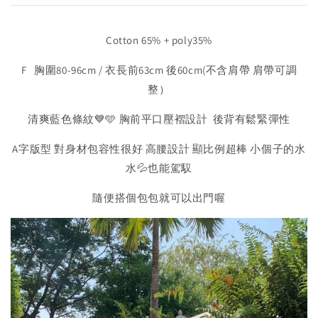
Cotton 65% + poly35%
F 胸圍80-96cm / 衣長前63cm 後60cm(不含肩帶 肩帶可調
整）
清爽藍色條紋💙🩵 胸前平口壓褶設計 後背有鬆緊彈性
A字版型 對身材包容性很好 高腰設計 顯比例超棒 小個子的水
水💦也能駕馭
隨便搭個包包就可以出門喔