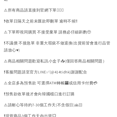
⚠️所有商品請直接到官網下單💁🏻‍♀️
❗️收單日隔天之前未匯款即刪單 逾時不候‼️
⚠️下單即視同購買 不接受棄單 請務必仔細斟酌🥺
❗️不議價 不接急單 非重大瑕疵不做退換(出貨前皆會進行品管
請放心♥️)
⚠️商品相關問題歡迎私訊小盒子📥(僅回答商品相關問題）
❗️客服問題請至官方LINE✅(@414tidhk)謝謝配合
⚠️全店多為預售款 可選擇ATM轉帳🏧或信用卡付費💳
❗️預售款收單後才會向韓國檔口進行訂購
⚠️請耐心等待約7-30個工作天(不含假日)🙏🏻
❗️現貨商品3個工作天內出貨💥