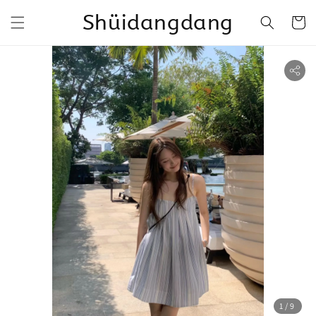
Shüidangdang
1
/9