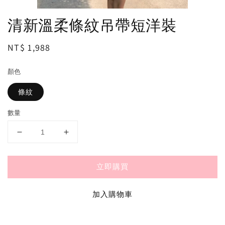
清新溫柔條紋吊帶短洋裝
Regular
NT$ 1,988
price
顏色
條紋
數量
立即購買
加入購物車