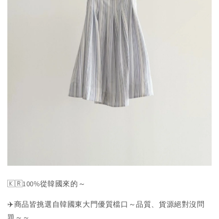
🇰🇷100%從韓國來的～
✈️商品皆挑選自韓國東大門優質檔口～品質、貨源絕對沒問
題～～