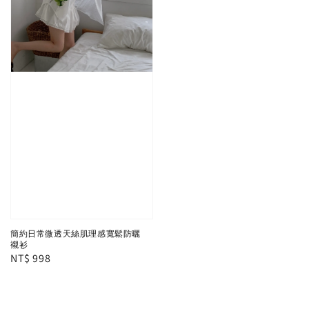
簡約日常微透天絲肌理感寬鬆防曬
襯衫
Regular
NT$ 998
price