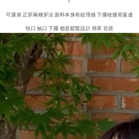
F
可露肩 正穿兩種穿法 面料本身有紋理感 下擺收腰荷葉邊
領口 袖口 下擺 都是鬆緊設計 簡單 百搭