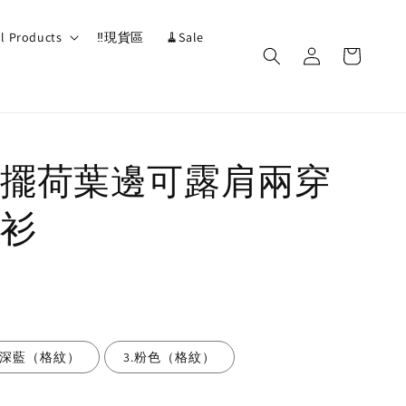
ll Products
‼️現貨區
🧹Sale
擺荷葉邊可露肩兩穿
衫
.深藍（格紋）
3.粉色（格紋）