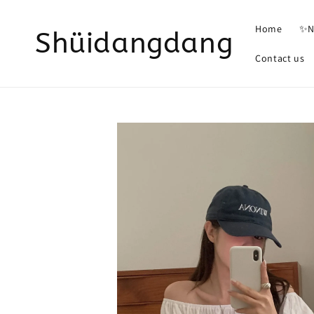
Home
✨N
Shüidangdang
Contact us