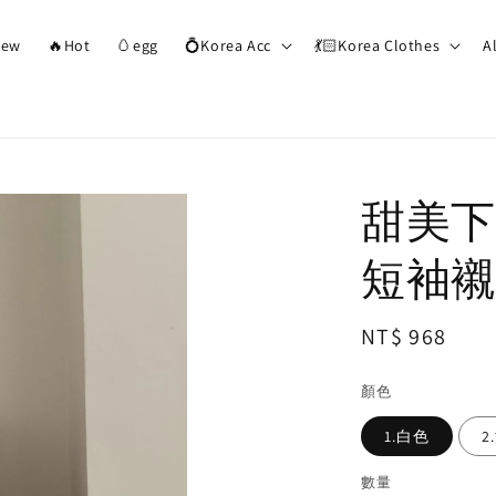
ew
🔥Hot
🥚egg
💍Korea Acc
💃🏻Korea Clothes
A
甜美下
短袖襯
Regular
NT$ 968
price
顏色
1.白色
2
數量