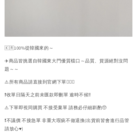
🇰🇷100%從韓國來的～
✈️商品皆挑選自韓國東大門優質檔口～品質、貨源絕對沒問
題～～
⚠️所有商品請直接到官網下單💁🏻‍♀️
❗️收單日隔天之前未匯款即刪單 逾時不候‼️
⚠️下單即視同購買 不接受棄單 請務必仔細斟酌🥺
❗️不議價 不接急單 非重大瑕疵不做退換(出貨前皆會進行品管
請放心♥️)