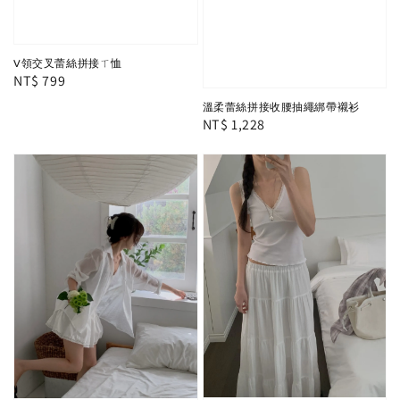
V領交叉蕾絲拼接ㄒ恤
Regular
NT$ 799
price
溫柔蕾絲拼接收腰抽繩綁帶襯衫
Regular
NT$ 1,228
price