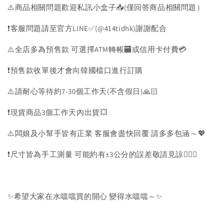
⚠️商品相關問題歡迎私訊小盒子📥(僅回答商品相關問題）
❗️客服問題請至官方LINE✅(@414tidhk)謝謝配合
⚠️全店多為預售款 可選擇ATM轉帳🏧或信用卡付費💳
❗️預售款收單後才會向韓國檔口進行訂購
⚠️請耐心等待約7-30個工作天(不含假日)🙏🏻
❗️現貨商品3個工作天內出貨💥
⚠️闆娘及小幫手皆有正業 客服會盡快回覆 請多多包涵～💖
❗️尺寸皆為手工測量 可能約有±3公分的誤差敬請見諒🙇🏻‍♀️
✨希望大家在水噹噹買的開心 變得水噹噹～✨