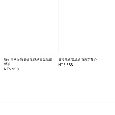
日常溫柔蕾絲邊兩面穿背心
簡約日常微透天絲肌理感寬鬆防曬
Regular
NT$ 688
襯衫
Regular
NT$ 998
price
price