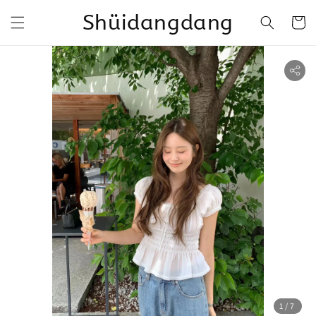
Shüidangdang
1
/7