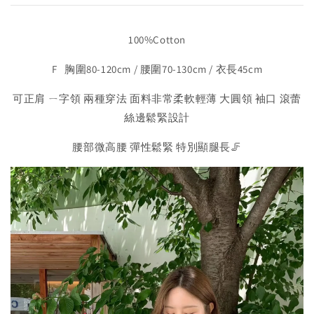
100%Cotton
F 胸圍80-120cm / 腰圍70-130cm / 衣長45cm
可正肩 ㄧ字領 兩種穿法 面料非常柔軟輕薄 大圓領 袖口 滾蕾
絲邊鬆緊設計
腰部微高腰 彈性鬆緊 特別顯腿長🦵