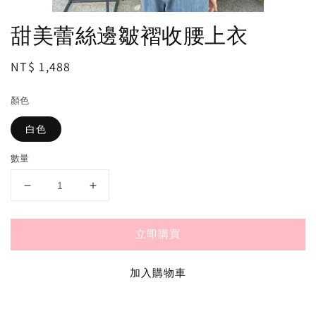
甜美蕾絲邊皺褶收腰上衣
Regular
NT$ 1,488
price
顏色
白色
數量
立即購買
加入購物車