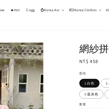
ew
🔥Hot
🥚egg
💍Korea Acc
💃🏻Korea Clothes
A
網紗拼
Regular
NT$ 458
price
顏色
1.白色
2
5.藍灰色
數量