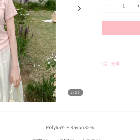
分享
1
/23
Poly65% + Rayon35%