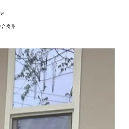
💯
貼合身形