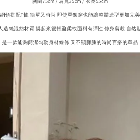
胸圍75cm / 肩寬35cm / 衣長55cm
網領搭配T恤 簡單又時尚 即使單獨穿也能讓整體造型更加完美
人造絲混紡材質 摸起來很輕盈柔軟面料有彈性 修身剪裁 自然
是一款能夠簡潔勾勒身材線條 又不顯臃腫的時尚百搭的單品