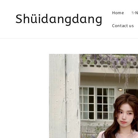
Home
✨N
Shüidangdang
Contact us