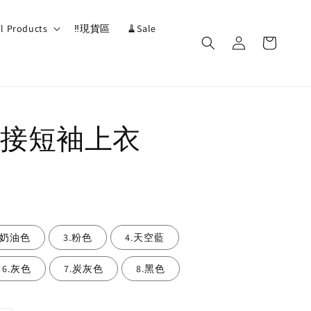
ll Products
‼️現貨區
🧹Sale
接短袖上衣
.奶油色
3.粉色
4.天空藍
6.灰色
7.炭灰色
8.黑色