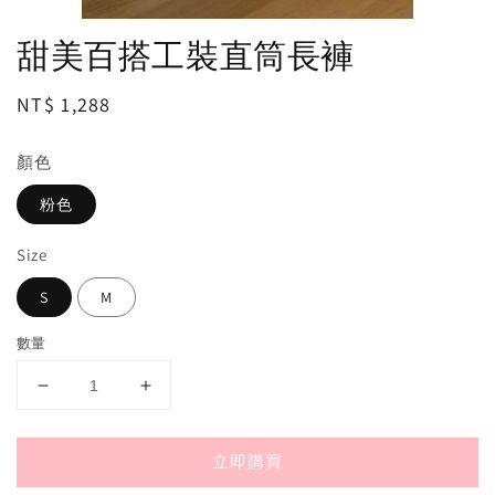
甜美百搭工裝直筒長褲
Regular
NT$ 1,288
price
顏色
粉色
Size
S
M
數量
立即購買