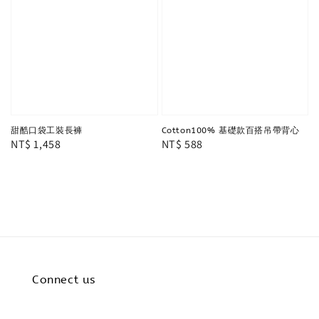
甜酷口袋工裝長褲
Cotton100% 基礎款百搭吊帶背心
Regular
NT$ 1,458
Regular
NT$ 588
price
price
Connect us