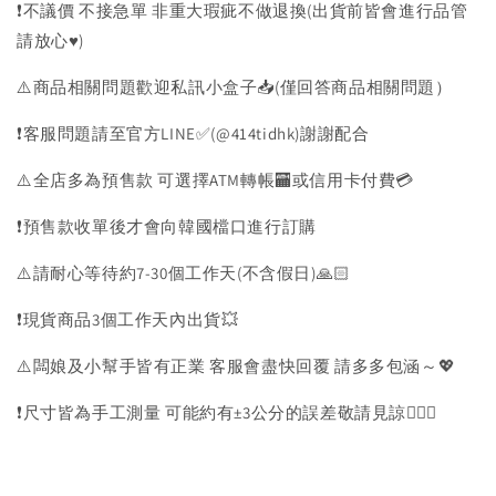
❗️不議價 不接急單 非重大瑕疵不做退換(出貨前皆會進行品管
請放心♥️)
⚠️商品相關問題歡迎私訊小盒子📥(僅回答商品相關問題）
❗️客服問題請至官方LINE✅(@414tidhk)謝謝配合
⚠️全店多為預售款 可選擇ATM轉帳🏧或信用卡付費💳
❗️預售款收單後才會向韓國檔口進行訂購
⚠️請耐心等待約7-30個工作天(不含假日)🙏🏻
❗️現貨商品3個工作天內出貨💥
⚠️闆娘及小幫手皆有正業 客服會盡快回覆 請多多包涵～💖
❗️尺寸皆為手工測量 可能約有±3公分的誤差敬請見諒🙇🏻‍♀️