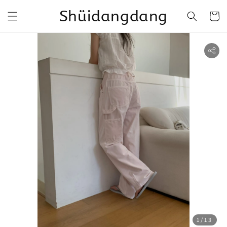
Shüidangdang
1
/13