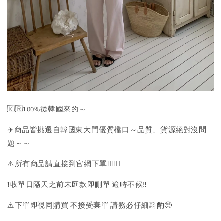
🇰🇷100%從韓國來的～
✈️商品皆挑選自韓國東大門優質檔口～品質、貨源絕對沒問
題～～
⚠️所有商品請直接到官網下單💁🏻‍♀️
❗️收單日隔天之前未匯款即刪單 逾時不候‼️
⚠️下單即視同購買 不接受棄單 請務必仔細斟酌🥺