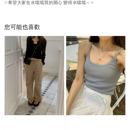
✨希望大家在水噹噹買的開心 變得水噹噹～✨
您可能也喜歡