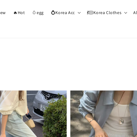
ew
🔥Hot
🥚egg
💍Korea Acc
💃🏻Korea Clothes
A