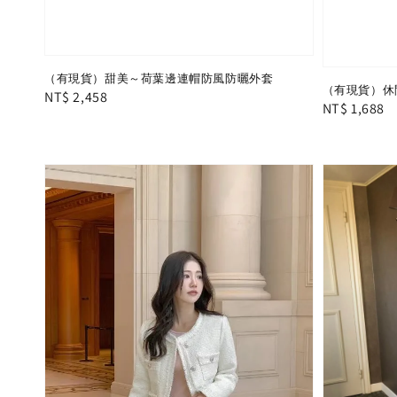
（有現貨）甜美～荷葉邊連帽防風防曬外套
（有現貨）休
Regular
NT$ 2,458
Regular
NT$ 1,688
price
price