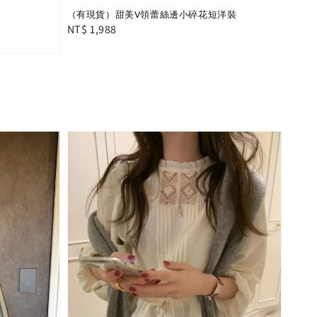
（有現貨）甜美V領蕾絲邊小碎花短洋裝
Regular
NT$ 1,988
price