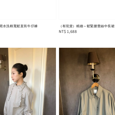
閒水洗棉寬鬆直筒牛仔褲
（有現貨）精緻～鬆緊腰蕾絲中長裙
Regular
NT$ 1,688
price