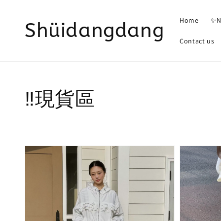
Home
✨N
Shüidangdang
Contact us
‼️現貨區