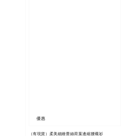
優惠
（有現貨）柔美細緻蕾絲荷葉邊縮腰襯衫