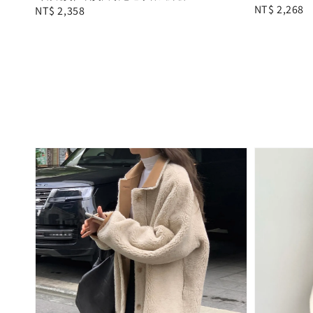
Regular
NT$ 2,268
Regular
NT$ 2,358
price
price