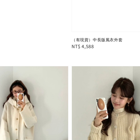
（有現貨）中長版風衣外套
Regular
NT$ 4,588
price