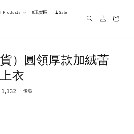
ll Products
‼️現貨區
🧹Sale
貨）圓領厚款加絨蕾
上衣
e
 1,132
優惠
ce