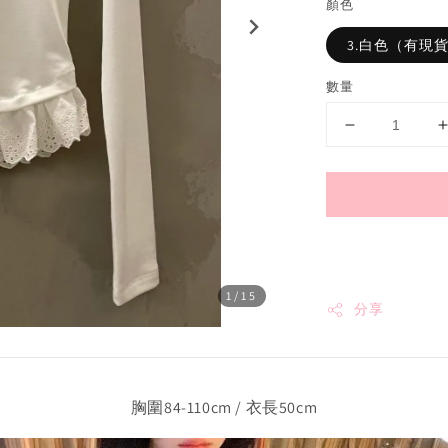
顏色
3.白色（有現
數量
1
/15
分享
胸圍84-110cm / 衣長50cm