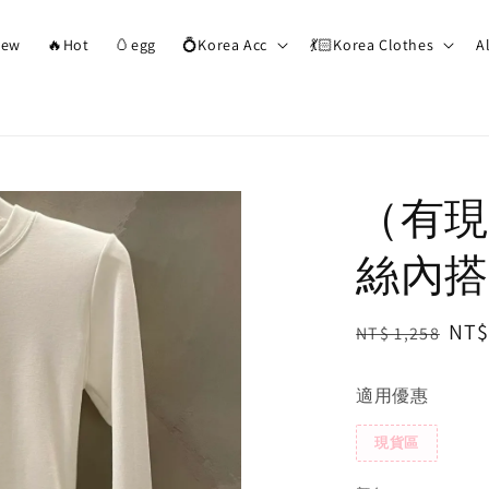
ew
🔥Hot
🥚egg
💍Korea Acc
💃🏻Korea Clothes
A
（有現
絲內搭
Regular
Sal
NT$
NT$ 1,258
price
pri
適用優惠
現貨區