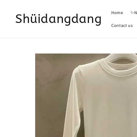
Home
✨N
Shüidangdang
Contact us