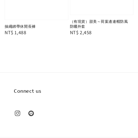
（有現貨）甜美～荷葉邊連帽防風
抽繩綁帶休閒長褲
防曬外套
Regular
NT$ 1,488
Regular
NT$ 2,458
price
price
Connect us