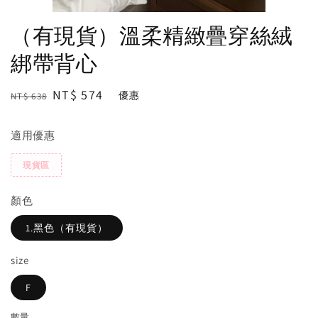
（有現貨）溫柔精緻疊穿絲絨
綁帶背心
Regular
Sale
NT$ 574
優惠
NT$ 638
price
price
適用優惠
現貨區
顏色
1.黑色（有現貨）
size
F
數量