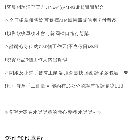
❗️客服問題請至官方LINE✅(@414tidhk)謝謝配合
⚠️全店多為預售款 可選擇ATM轉帳🏧或信用卡付費💳
❗️預售款收單後才會向韓國檔口進行訂購
⚠️請耐心等待約7-30個工作天(不含假日)🙏🏻
❗️現貨商品3個工作天內出貨💥
⚠️闆娘及小幫手皆有正業 客服會盡快回覆 請多多包涵～💖
❗️尺寸皆為手工測量 可能約有±3公分的誤差敬請見諒🙇🏻‍♀️
✨希望大家在水噹噹買的開心 變得水噹噹～✨
您可能也喜歡