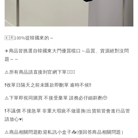
🇰🇷100%從韓國來的～
✈️商品皆挑選自韓國東大門優質檔口～品質、貨源絕對沒問
題～～
⚠️所有商品請直接到官網下單💁🏻‍♀️
❗️收單日隔天之前未匯款即刪單 逾時不候‼️
⚠️下單即視同購買 不接受棄單 請務必仔細斟酌🥺
❗️不議價 不接急單 非重大瑕疵不做退換(出貨前皆會進行品管
請放心♥️)
⚠️商品相關問題歡迎私訊小盒子📥(僅回答商品相關問題）