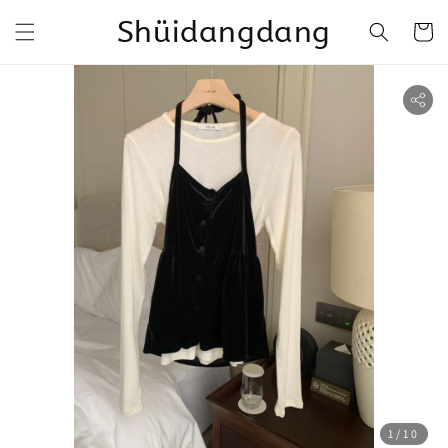
Shüidangdang
1
/10