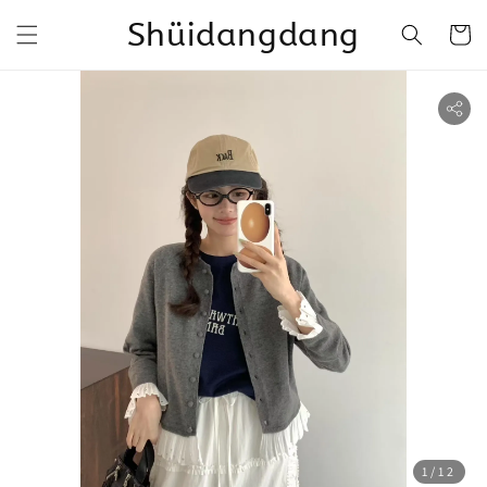
Shüidangdang
1
/12