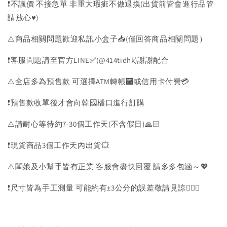
❗️不議價 不接急單 非重大瑕疵不做退換(出貨前皆會進行品管
請放心♥️)
⚠️商品相關問題歡迎私訊小盒子📥(僅回答商品相關問題）
❗️客服問題請至官方LINE✅(@414tidhk)謝謝配合
⚠️全店多為預售款 可選擇ATM轉帳🏧或信用卡付費💳
❗️預售款收單後才會向韓國檔口進行訂購
⚠️請耐心等待約7-30個工作天(不含假日)🙏🏻
❗️現貨商品3個工作天內出貨💥
⚠️闆娘及小幫手皆有正業 客服會盡快回覆 請多多包涵～💖
❗️尺寸皆為手工測量 可能約有±3公分的誤差敬請見諒🙇🏻‍♀️