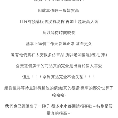
因此單價較一般韓貨高
且只有預購販售沒有現貨 再加上超級高人氣
所以等待時間較長
基本上30個工作天皆屬正常 甚至更久
還有他們實在太夯很多仿冒品 所以老闆偏龜(機)毛(車)
會賣這個牌子的商品真的完全是出自於個人喜愛
但是！！！拿到實品完全不會失望！！！
絕對值得等待且對得起他的價錢(真的很讚 機車的部分也算了
哈哈哈)
我們也已經販售了一陣子 很多水水都回饋很喜歡～特別是質
量真的很高～