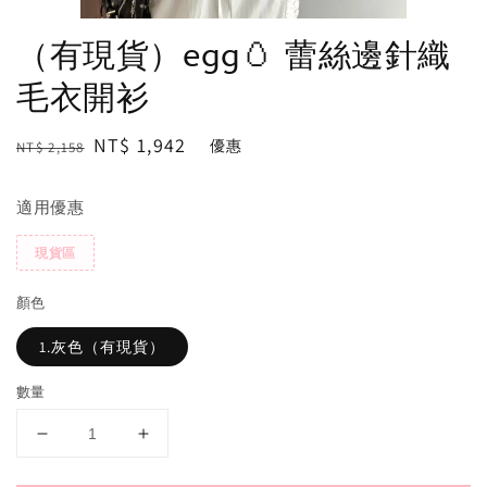
（有現貨）egg🥚 蕾絲邊針織
毛衣開衫
Regular
Sale
NT$ 1,942
優惠
NT$ 2,158
price
price
適用優惠
現貨區
顏色
1.灰色（有現貨）
數量