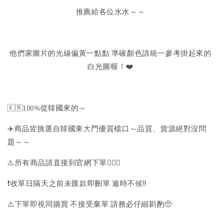
推薦給各位水水～～
他們家圖片的光線偏黃一點點 準確顏色請統一參考掛起來的
白光圖喔！❤️
🇰🇷100%從韓國來的～
✈️商品皆挑選自韓國東大門優質檔口～品質、貨源絕對沒問
題～～
⚠️所有商品請直接到官網下單💁🏻‍♀️
❗️收單日隔天之前未匯款即刪單 逾時不候‼️
⚠️下單即視同購買 不接受棄單 請務必仔細斟酌🥺