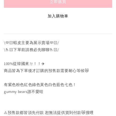
立即購買
加入購物車
\🫶🏻蝦皮主要為展示賣場🫶🏻/
\🫰🏻下單前請務必先聊聊🫰🏻/
100%從韓國來ㄉ！！✈️
商品皆為下單後才訂購的預售款需要耐心等候😿
有紫色粉色紅色綠色黃色白色藍色七色！
gummy bears誰不愛哇
⚠️預售款都皆須先付款 恕無法提供貨到付款😿搜哩