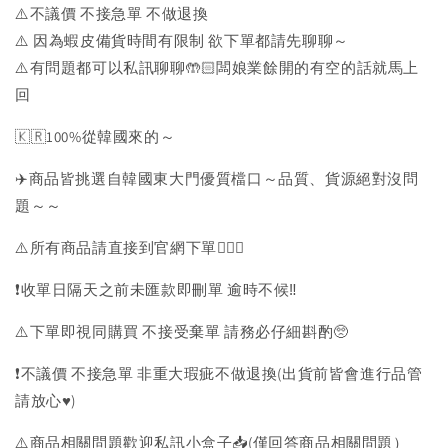
⚠️不議價 不接急單 不做退換
⚠️ 因為蝦皮備貨時間有限制 欲下單都請先聊聊～
⚠️有問題都可以私訊聊聊🤲🏻闆娘業餘開的有空的話就馬上
回
🇰🇷100%從韓國來的～
✈️商品皆挑選自韓國東大門優質檔口～品質、貨源絕對沒問
題～～
⚠️所有商品請直接到官網下單💁🏻‍♀️
❗️收單日隔天之前未匯款即刪單 逾時不候‼️
⚠️下單即視同購買 不接受棄單 請務必仔細斟酌🥺
❗️不議價 不接急單 非重大瑕疵不做退換(出貨前皆會進行品管
請放心♥️)
⚠️商品相關問題歡迎私訊小盒子📥(僅回答商品相關問題）