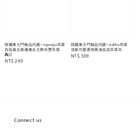
韓國東大門飾品代購✨nyunyu耳環
韓國東大門飾品代購✨edito耳環
宮廷風古典優雅女王牌吊墜耳環
清新可愛透明果凍花花耳環🍮
👸🏻
Regular
NT$ 309
Regular
NT$ 249
price
price
Connect us