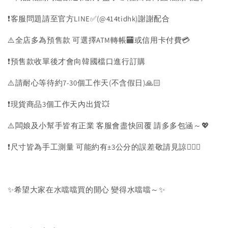
❗️客服問題請至官方LINE✅(@414tidhk)謝謝配合
⚠️全店多為預售款 可選擇ATM轉帳🏧或信用卡付費💳
❗️預售款收單後才會向韓國檔口進行訂購
⚠️請耐心等待約7-30個工作天(不含假日)🙏🏻
❗️現貨商品3個工作天內出貨💥
⚠️闆娘及小幫手皆有正業 客服會盡快回覆 請多多包涵～💖
❗️尺寸皆為手工測量 可能約有±3公分的誤差敬請見諒🙇🏻‍♀️
✨希望大家在水噹噹買的開心 變得水噹噹～✨