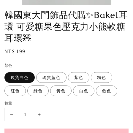
韓國東大門飾品代購✨Baket耳
環 可愛糖果色壓克力小熊軟糖
耳環🧸
Regular
NT$ 199
price
顏色
現貨白色
現貨藍色
紫色
粉色
紅色
綠色
黃色
白色
藍色
數量