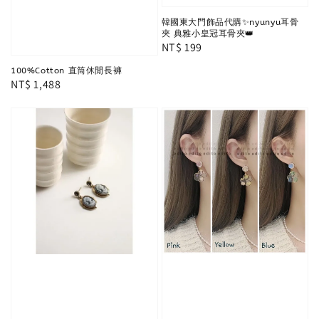
韓國東大門飾品代購✨nyunyu耳骨
夾 典雅小皇冠耳骨夾👑
Regular
NT$ 199
price
100%Cotton 直筒休閒長褲
Regular
NT$ 1,488
price