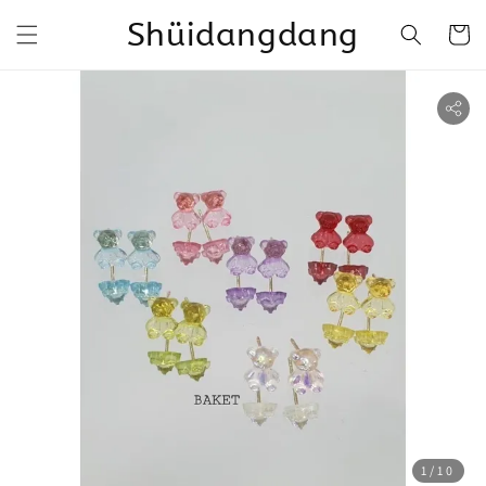
Shüidangdang
1
/10