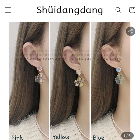
Shüidangdang
1
/6