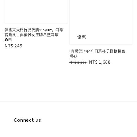
韓國東大門飾品代購✨nyunyu耳環
宮廷風古典優雅女王牌吊墜耳環
優惠
👸🏻
Regular
NT$ 249
(有現貨)egg🥚日系格子拼接撞色
price
襯衫
Regular
Sale
NT$ 1,688
NT$ 2,368
price
price
Connect us