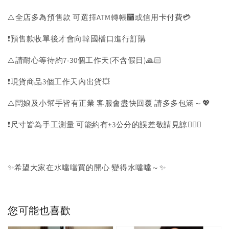
⚠️全店多為預售款 可選擇ATM轉帳🏧或信用卡付費💳
❗️預售款收單後才會向韓國檔口進行訂購
⚠️請耐心等待約7-30個工作天(不含假日)🙏🏻
❗️現貨商品3個工作天內出貨💥
⚠️闆娘及小幫手皆有正業 客服會盡快回覆 請多多包涵～💖
❗️尺寸皆為手工測量 可能約有±3公分的誤差敬請見諒🙇🏻‍♀️
✨希望大家在水噹噹買的開心 變得水噹噹～✨
您可能也喜歡