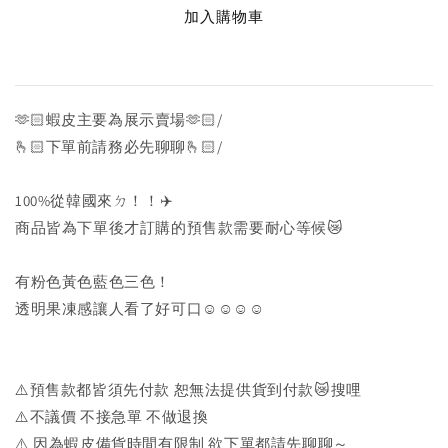
加入購物車
🫶🏻蝦皮主要為展示賣場🫶🏻/
🫰🏻下單前請務必先聊聊🫰🏻/
100%從韓國來ㄉ！！✈️
商品皆為下單後才訂購的預售款需要耐心等候😿
有粉色黃色藍色三色！
透明果凍感讓人看了好可口☺️☺️☺️☺️
⚠️預售款都皆須先付款 恕無法提供貨到付款😿搜哩
⚠️不議價 不接急單 不做退換
⚠️ 因為蝦皮備貨時間有限制 欲下單都請先聊聊～