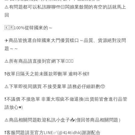
⚠️有問題都可以私訊聊聊🤲🏻闆娘業餘開的有空的話就馬上
回
🇰🇷100%從韓國來的～
✈️商品皆挑選自韓國東大門優質檔口～品質、貨源絕對沒問
題～～
⚠️所有商品請直接到官網下單💁🏻‍♀️
❗️收單日隔天之前未匯款即刪單 逾時不候‼️
⚠️下單即視同購買 不接受棄單 請務必仔細斟酌🥺
❗️不議價 不接急單 非重大瑕疵不做退換(出貨前皆會進行品管
請放心♥️)
⚠️商品相關問題歡迎私訊小盒子📥(僅回答商品相關問題）
❗️客服問題請至官方LINE✅(@414tidhk)謝謝配合