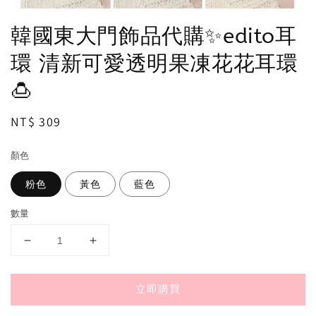
韓國東大門飾品代購✨edito耳
環 清新可愛透明果凍花花耳環
🍮
Regular
NT$ 309
price
顏色
粉色
黃色
藍色
數量
立即購買