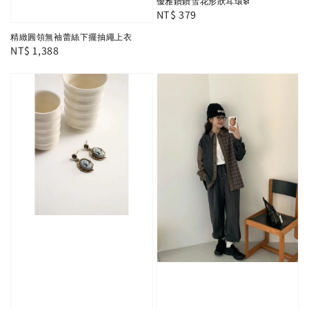
優雅鑽鑽雪花形狀耳環❄️
Regular
NT$ 379
price
精緻圓領無袖蕾絲下擺抽繩上衣
Regular
NT$ 1,388
price