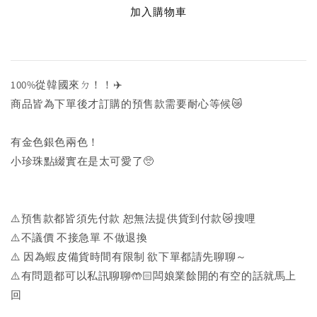
加入購物車
100%從韓國來ㄉ！！✈️
商品皆為下單後才訂購的預售款需要耐心等候😿
有金色銀色兩色！
小珍珠點綴實在是太可愛了🥺
⚠️預售款都皆須先付款 恕無法提供貨到付款😿搜哩
⚠️不議價 不接急單 不做退換
⚠️ 因為蝦皮備貨時間有限制 欲下單都請先聊聊～
⚠️有問題都可以私訊聊聊🤲🏻闆娘業餘開的有空的話就馬上
回