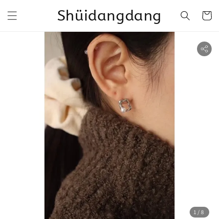
Shüidangdang
1
/8