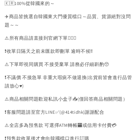
🇰🇷100%從韓國來的～
✈️商品皆挑選自韓國東大門優質檔口～品質、貨源絕對沒問
題～～
⚠️所有商品請直接到官網下單💁🏻‍♀️
❗️收單日隔天之前未匯款即刪單 逾時不候‼️
⚠️下單即視同購買 不接受棄單 請務必仔細斟酌🥺
❗️不議價 不接急單 非重大瑕疵不做退換(出貨前皆會進行品管
請放心♥️)
⚠️商品相關問題歡迎私訊小盒子📥(僅回答商品相關問題）
❗️客服問題請至官方LINE✅(@414tidhk)謝謝配合
⚠️全店多為預售款 可選擇ATM轉帳🏧或信用卡付費💳
❗️預售款收單後才會向韓國檔口進行訂購