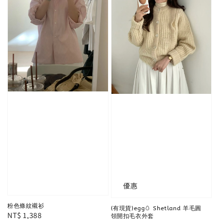
優惠
粉色條紋襯衫
(有現貨)egg🥚 Shetland 羊毛圓
Regular
NT$ 1,388
領開扣毛衣外套