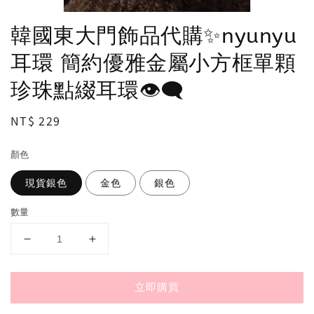
韓國東大門飾品代購✨nyunyu
耳環 簡約優雅金屬小方框單顆
珍珠點綴耳環👁‍🗨
Regular
NT$ 229
price
顏色
現貨銀色
金色
銀色
數量
立即購買