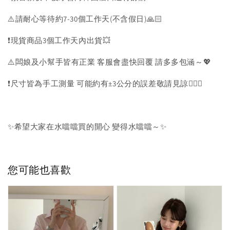
⚠️請耐心等待約7-30個工作天(不含假日)🙏🏻
❗️現貨商品3個工作天內出貨💥
⚠️闆娘及小幫手皆有正業 客服會盡快回覆 請多多包涵～💖
❗️尺寸皆為手工測量 可能約有±3公分的誤差敬請見諒🙇🏻‍♀️
✨希望大家在水噹噹買的開心 變得水噹噹～✨
您可能也喜歡