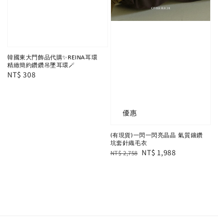
韓國東大門飾品代購✨REINA耳環
精緻簡約鑽鑽吊墜耳環🪄
Regular
NT$ 308
price
優惠
(有現貨)一閃一閃亮晶晶 氣質鑲鑽
坑套針織毛衣
Regular
Sale
NT$ 1,988
NT$ 2,758
price
price