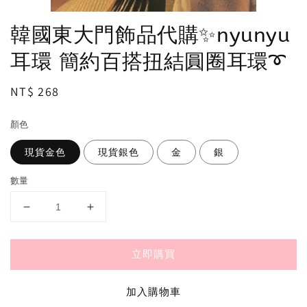
韓國東大門飾品代購✨nyunyu
耳環 簡約百搭扭結圓圈耳環➰
Regular
NT$ 268
price
顏色
現貨金色
現貨銀色
金
銀
數量
立即購買
加入購物車