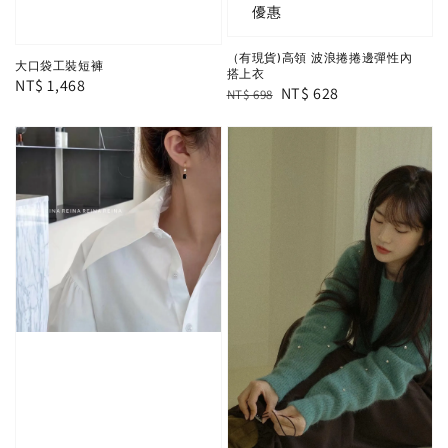
優惠
（有現貨)高領 波浪捲捲邊彈性內
大口袋工裝短褲
搭上衣
Regular
NT$ 1,468
Regular
Sale
NT$ 628
NT$ 698
price
price
price