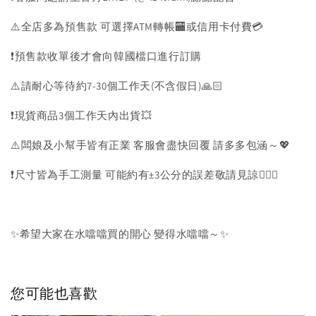
⚠️全店多為預售款 可選擇ATM轉帳🏧或信用卡付費💳
❗️預售款收單後才會向韓國檔口進行訂購
⚠️請耐心等待約7-30個工作天(不含假日)🙏🏻
❗️現貨商品3個工作天內出貨💥
⚠️闆娘及小幫手皆有正業 客服會盡快回覆 請多多包涵～💖
❗️尺寸皆為手工測量 可能約有±3公分的誤差敬請見諒🙇🏻‍♀️
✨希望大家在水噹噹買的開心 變得水噹噹～✨
您可能也喜歡