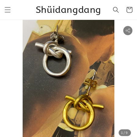
Shüidangdang
1
/9