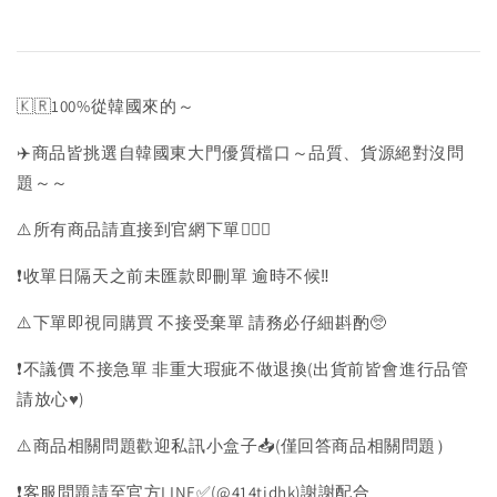
🇰🇷100%從韓國來的～
✈️商品皆挑選自韓國東大門優質檔口～品質、貨源絕對沒問
題～～
⚠️所有商品請直接到官網下單💁🏻‍♀️
❗️收單日隔天之前未匯款即刪單 逾時不候‼️
⚠️下單即視同購買 不接受棄單 請務必仔細斟酌🥺
❗️不議價 不接急單 非重大瑕疵不做退換(出貨前皆會進行品管
請放心♥️)
⚠️商品相關問題歡迎私訊小盒子📥(僅回答商品相關問題）
❗️客服問題請至官方LINE✅(@414tidhk)謝謝配合