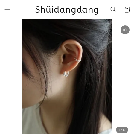
Shüidangdang
1
/6