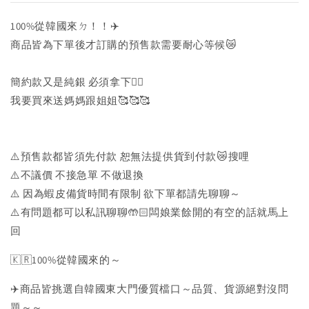
100%從韓國來ㄉ！！✈️
商品皆為下單後才訂購的預售款需要耐心等候😿
簡約款又是純銀 必須拿下✊🏻
我要買來送媽媽跟姐姐🥰🥰🥰
⚠️預售款都皆須先付款 恕無法提供貨到付款😿搜哩
⚠️不議價 不接急單 不做退換
⚠️ 因為蝦皮備貨時間有限制 欲下單都請先聊聊～
⚠️有問題都可以私訊聊聊🤲🏻闆娘業餘開的有空的話就馬上
回
🇰🇷100%從韓國來的～
✈️商品皆挑選自韓國東大門優質檔口～品質、貨源絕對沒問
題～～