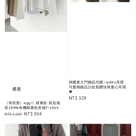
韓國東大門飾品代購✨edito耳環
可愛精緻設計款彩鑽珍珠愛心耳環
優惠
💖
Regular
NT$ 329
（有現貨）egg🥚 經典款 前短後
price
長100%有機棉素色長袖T-shirt
Regular
Sale
NT$ 934
NT$ 1,038
price
price