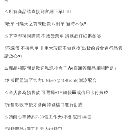
⚠️所有商品請直接到官網下單💁🏻‍♀️
❗️收單日隔天之前未匯款即刪單 逾時不候‼️
⚠️下單即視同購買 不接受棄單 請務必仔細斟酌🥺
❗️不議價 不接急單 非重大瑕疵不做退換(出貨前皆會進行品管
請放心♥️)
⚠️商品相關問題歡迎私訊小盒子📥(僅回答商品相關問題）
❗️客服問題請至官方LINE✅(@414tidhk)謝謝配合
⚠️全店多為預售款 可選擇ATM轉帳🏧或信用卡付費💳
❗️預售款收單後才會向韓國檔口進行訂購
⚠️請耐心等待約7-30個工作天(不含假日)🙏🏻
❗️現貨商品3個工作天內出貨💥