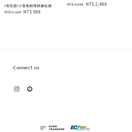
Regular
Sale
NT$ 2,488
NT$ 3,228
(有現貨)小香風輕薄棉麻短褲
price
price
Regular
Sale
NT$ 588
NT$ 1,128
price
price
Connect us