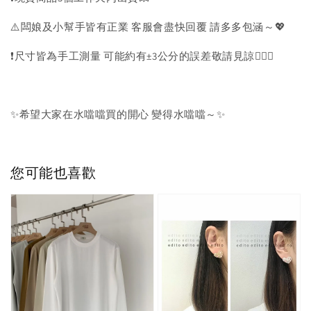
⚠️闆娘及小幫手皆有正業 客服會盡快回覆 請多多包涵～💖
❗️尺寸皆為手工測量 可能約有±3公分的誤差敬請見諒🙇🏻‍♀️
✨希望大家在水噹噹買的開心 變得水噹噹～✨
您可能也喜歡