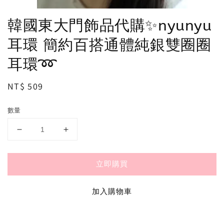
韓國東大門飾品代購✨nyunyu
耳環 簡約百搭通體純銀雙圈圈
耳環➿
Regular
NT$ 509
price
數量
立即購買
加入購物車