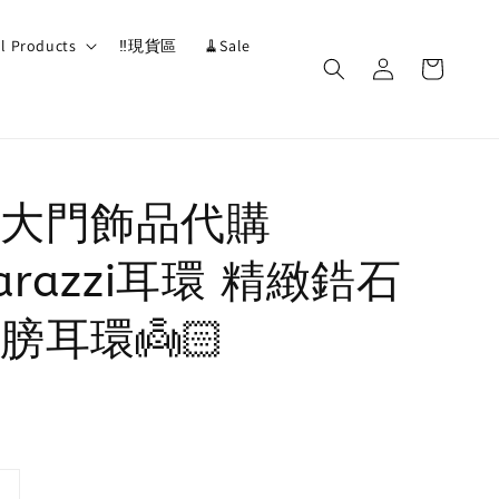
ll Products
‼️現貨區
🧹Sale
大門飾品代購
arazzi耳環 精緻鋯石
膀耳環👼🏻