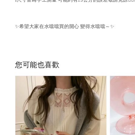
✨希望大家在水噹噹買的開心 變得水噹噹～✨
您可能也喜歡