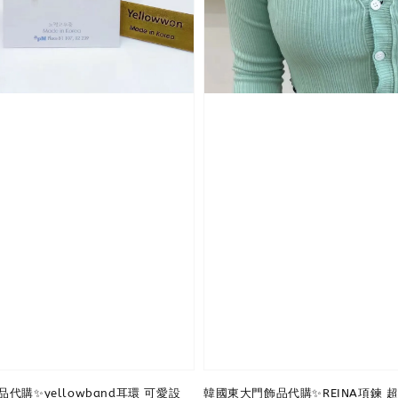
代購✨yellowband耳環 可愛設
韓國東大門飾品代購✨REINA項鍊 