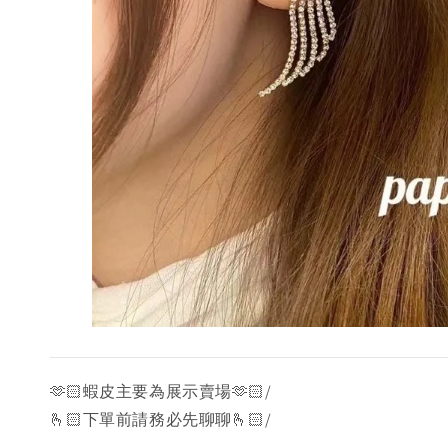
🫶🏻蝦皮主要為展示賣場🫶🏻/
🫰🏻下單前請務必先聊聊🫰🏻/