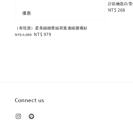
計款鑰匙白雪
Regular
NT$ 268
優惠
price
（有現貨）柔美細緻蕾絲荷葉邊縮腰襯衫
Regular
Sale
NT$ 979
NT$ 1,088
price
price
Connect us