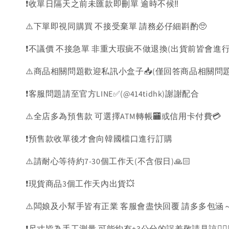
❗️收單日隔天之前未匯款即刪單 逾時不候‼️
⚠️下單即視同購買 不接受棄單 請務必仔細斟酌🥺
❗️不議價 不接急單 非重大瑕疵不做退換(出貨前皆會進行
⚠️商品相關問題歡迎私訊小盒子📥(僅回答商品相關問
❗️客服問題請至官方LINE✅(@414tidhk)謝謝配合
⚠️全店多為預售款 可選擇ATM轉帳🏧或信用卡付費💳
❗️預售款收單後才會向韓國檔口進行訂購
⚠️請耐心等待約7-30個工作天(不含假日)🙏🏻
❗️現貨商品3個工作天內出貨💥
⚠️闆娘及小幫手皆有正業 客服會盡快回覆 請多多包涵～
❗️尺寸皆為手工測量 可能約有±3公分的誤差敬請見諒🙇🏻‍♀