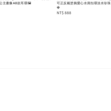
公主畫像AB款耳環🖼
可正反戴塗鴉愛心水滴扣環淡水珍珠項鍊
🍓
Regular
NT$ 888
price