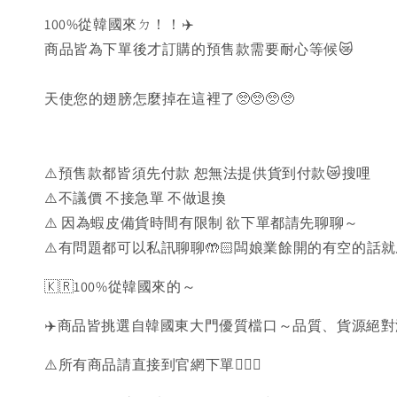
100%從韓國來ㄉ！！✈️
商品皆為下單後才訂購的預售款需要耐心等候😿
天使您的翅膀怎麼掉在這裡了🥺🥺🥺🥺
⚠️預售款都皆須先付款 恕無法提供貨到付款😿搜哩
⚠️不議價 不接急單 不做退換
⚠️ 因為蝦皮備貨時間有限制 欲下單都請先聊聊～
⚠️有問題都可以私訊聊聊🤲🏻闆娘業餘開的有空的話
🇰🇷100%從韓國來的～
✈️商品皆挑選自韓國東大門優質檔口～品質、貨源絕
⚠️所有商品請直接到官網下單💁🏻‍♀️