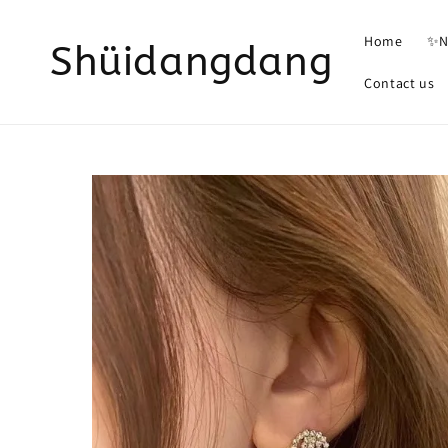
Home
✨N
Shüidangdang
Contact us