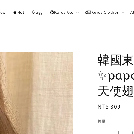
ew
🔥Hot
🥚egg
💍Korea Acc
💃🏻Korea Clothes
A
韓國東
✨pap
天使翅
Regular
NT$ 309
price
數量