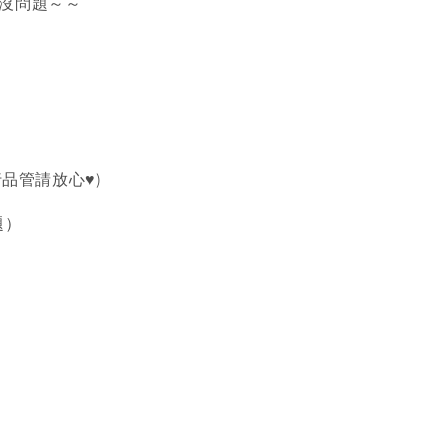
對沒問題～～
品管請放心♥️)
題）