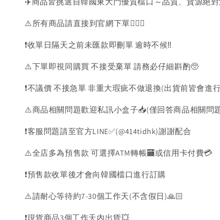
✈️商品皆挑選自韓國東大門優質檔口～品質、貨源絕
⚠️所有商品請直接到官網下單💁🏻‍♀️
❗️收單日隔天之前未匯款即刪單 逾時不候‼️
⚠️下單即視同購買 不接受棄單 請務必仔細斟酌🥺
❗️不議價 不接急單 非重大瑕疵不做退換(出貨前皆會進行
⚠️商品相關問題歡迎私訊小盒子📥(僅回答商品相關問
❗️客服問題請至官方LINE✅(@414tidhk)謝謝配合
⚠️全店多為預售款 可選擇ATM轉帳🏧或信用卡付費💳
❗️預售款收單後才會向韓國檔口進行訂購
⚠️請耐心等待約7-30個工作天(不含假日)🙏🏻
❗️現貨商品3個工作天內出貨💥