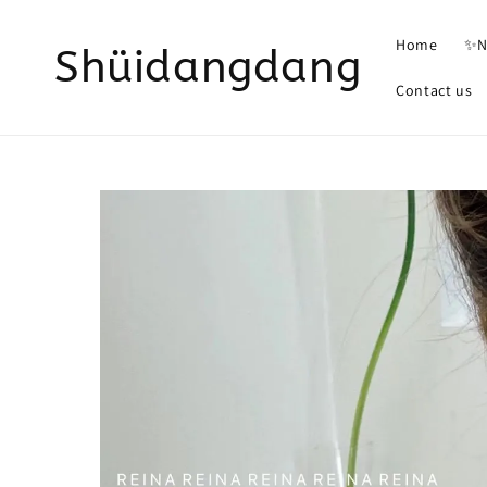
Home
✨N
Shüidangdang
Contact us