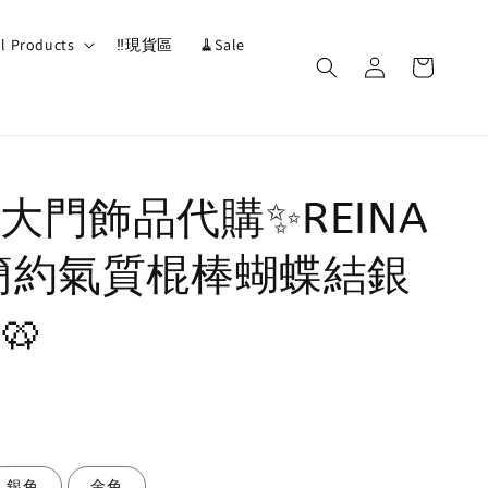
ll Products
‼️現貨區
🧹Sale
大門飾品代購✨REINA
簡約氣質棍棒蝴蝶結銀
🥨
銀色
金色