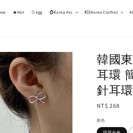
ew
🔥Hot
🥚egg
💍Korea Acc
💃🏻Korea Clothes
A
韓國東
耳環 
針耳環
Regular
NT$ 268
price
顏色
現貨金色