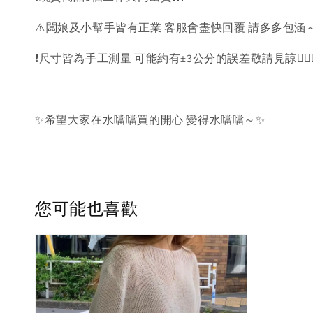
⚠️闆娘及小幫手皆有正業 客服會盡快回覆 請多多包涵～
❗️尺寸皆為手工測量 可能約有±3公分的誤差敬請見諒🙇🏻‍♀
✨希望大家在水噹噹買的開心 變得水噹噹～✨
您可能也喜歡