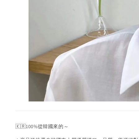
🇰🇷100%從韓國來的～