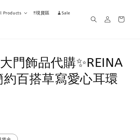
ll Products
‼️現貨區
🧹Sale
大門飾品代購✨REINA
簡約百搭草寫愛心耳環
現貨金