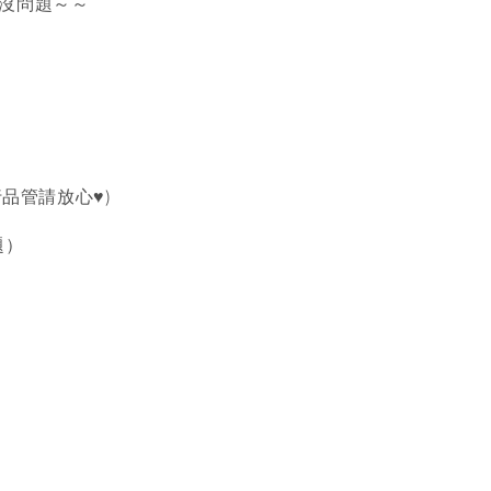
對沒問題～～
品管請放心♥️)
題）