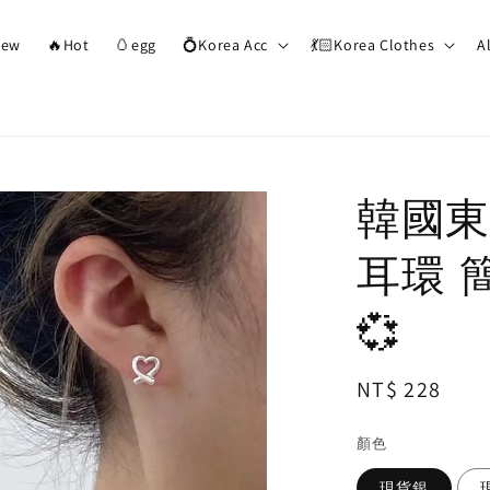
ew
🔥Hot
🥚egg
💍Korea Acc
💃🏻Korea Clothes
A
韓國東
耳環 
💞
Regular
NT$ 228
price
顏色
現貨銀