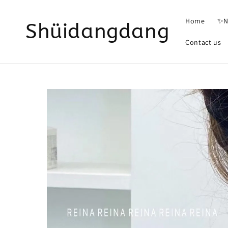
Home
✨N
Shüidangdang
Contact us