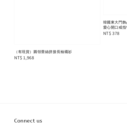
韓國東大門飾品
愛心開口戒指
Regular
NT$ 378
price
（有現貨）圓領蕾絲拼接長袖襯衫
Regular
NT$ 1,968
price
Connect us