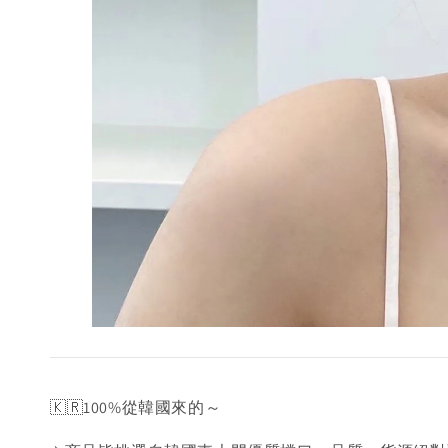
🇰🇷100%從韓國來的～