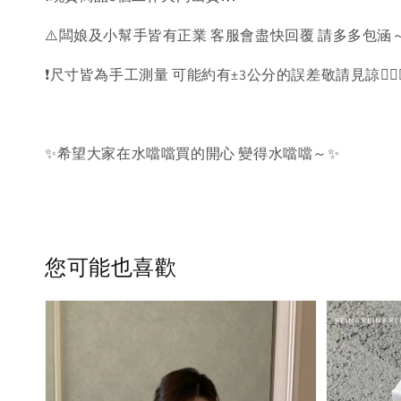
⚠️闆娘及小幫手皆有正業 客服會盡快回覆 請多多包涵～
❗️尺寸皆為手工測量 可能約有±3公分的誤差敬請見諒🙇🏻‍♀
✨希望大家在水噹噹買的開心 變得水噹噹～✨
您可能也喜歡