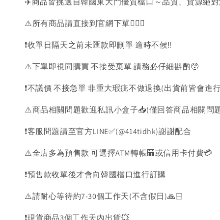
✈️商品皆挑選自韓國東大門優質檔口～品質、貨源絕
⚠️所有商品請直接到官網下單💁🏻‍♀️
❗️收單日隔天之前未匯款即刪單 逾時不候‼️
⚠️下單即視同購買 不接受棄單 請務必仔細斟酌🥺
❗️不議價 不接急單 非重大瑕疵不做退換(出貨前皆會進行
⚠️商品相關問題歡迎私訊小盒子📥(僅回答商品相關問
❗️客服問題請至官方LINE✅(@414tidhk)謝謝配合
⚠️全店多為預售款 可選擇ATM轉帳🏧或信用卡付費💳
❗️預售款收單後才會向韓國檔口進行訂購
⚠️請耐心等待約7-30個工作天(不含假日)🙏🏻
❗️現貨商品3個工作天內出貨💥