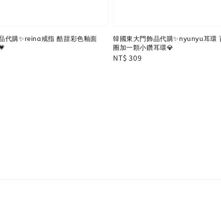
代購✨reina戒指 酷甜彩色釉面
韓國東大門飾品代購✨nyunyu耳環

圈加一顆小鑽耳環💎
Regular
NT$ 309
price