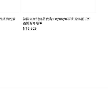
 百搭簡約素
韓國東大門飾品代購✨nyunyu耳環 珍珠配C字
圈氣質耳環📯
Regular
NT$ 329
price