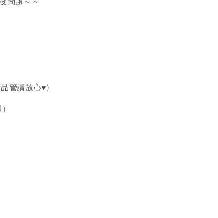
對沒問題～～
品管請放心♥️)
題）