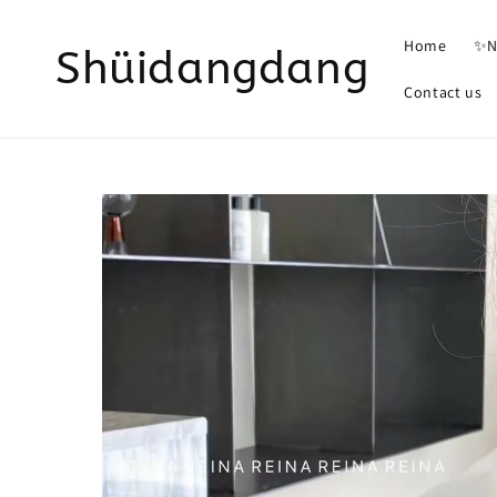
Home
✨N
Shüidangdang
Contact us