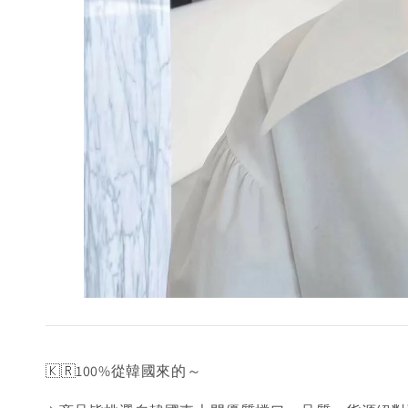
🇰🇷100%從韓國來的～