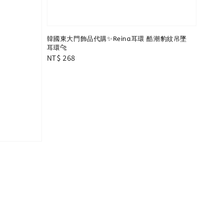
韓國東大門飾品代購✨Reina耳環 酷潮豹紋吊墜
耳環🐆
Regular
NT$ 268
price