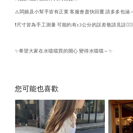
⚠️闆娘及小幫手皆有正業 客服會盡快回覆 請多多包涵～
❗️尺寸皆為手工測量 可能約有±3公分的誤差敬請見諒🙇🏻‍♀
✨希望大家在水噹噹買的開心 變得水噹噹～✨
您可能也喜歡