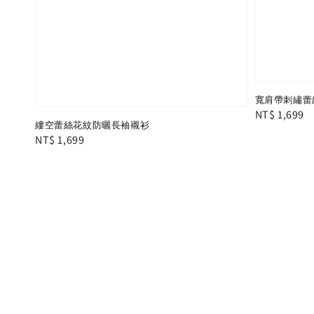
寬肩帶刺繡蕾
Regular
NT$ 1,699
縷空蕾絲花紋防曬長袖襯衫
price
Regular
NT$ 1,699
price