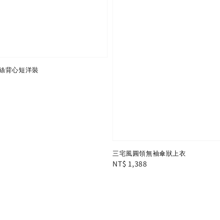
絲背心短洋裝
三宅風圓領無袖傘狀上衣
Regular
NT$ 1,388
price