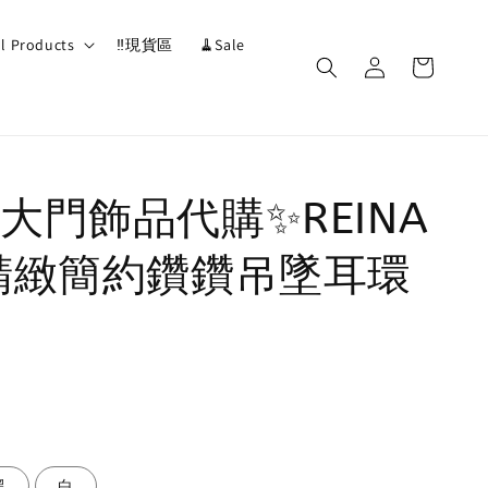
ll Products
‼️現貨區
🧹Sale
大門飾品代購✨REINA
精緻簡約鑽鑽吊墜耳環
黑
白