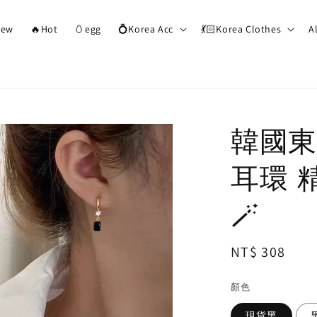
ew
🔥Hot
🥚egg
💍Korea Acc
💃🏻Korea Clothes
A
韓國東
耳環 
🪄
Regular
NT$ 308
price
顏色
現貨黑