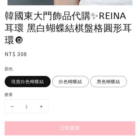
韓國東大門飾品代購✨REINA
耳環 黑白蝴蝶結棋盤格圓形耳
環🔘
Regular
NT$ 308
price
顏色
現貨白色蝴蝶結
白色蝴蝶結
黑色蝴蝶結
數量
立即購買