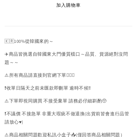
加入購物車
🇰🇷100%從韓國來的～
✈️商品皆挑選自韓國東大門優質檔口～品質、貨源絕對沒問
題～～
⚠️所有商品請直接到官網下單💁🏻‍♀️
❗️收單日隔天之前未匯款即刪單 逾時不候‼️
⚠️下單即視同購買 不接受棄單 請務必仔細斟酌🥺
❗️不議價 不接急單 非重大瑕疵不做退換(出貨前皆會進行品管
請放心♥️)
⚠️商品相關問題歡迎私訊小盒子📥(僅回答商品相關問題）