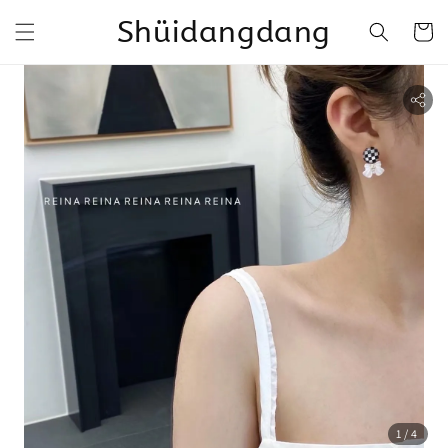
Shüidangdang
1
/4