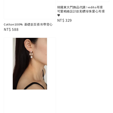
韓國東大門飾品代購✨edito耳環
可愛精緻設計款彩鑽珍珠愛心耳環
💖
Regular
NT$ 329
Cotton100% 基礎款百搭吊帶背心
price
Regular
NT$ 588
price