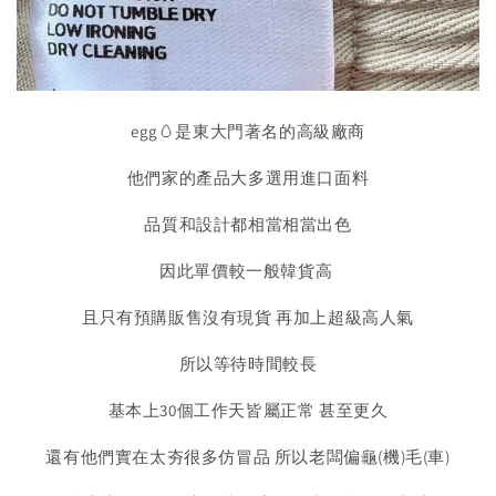
egg🥚是東大門著名的高級廠商
他們家的產品大多選用進口面料
品質和設計都相當相當出色
因此單價較一般韓貨高
且只有預購販售沒有現貨 再加上超級高人氣
所以等待時間較長
基本上30個工作天皆屬正常 甚至更久
還有他們實在太夯很多仿冒品 所以老闆偏龜(機)毛(車)