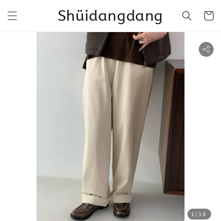
Shüidangdang
1
/18