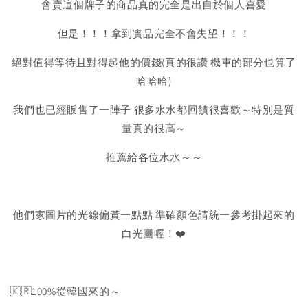
會賣這個牌子的商品真的完全是出自於個人喜愛
但是！！！拿到實品完全不會失望！！！
絕對值得等待且對得起他的價錢(真的很讚 機車的部分也算了
哈哈哈)
我們也已經販售了一陣子 很多水水都回饋很喜歡～特別是質
量真的很高～
推薦給各位水水～～
他們家圖片的光線偏黃一點點 準確顏色請統一參考掛起來的
白光圖喔！❤️
🇰🇷100%從韓國來的～