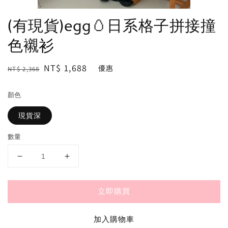
(有現貨)egg🥚日系格子拼接撞
色襯衫
Regular
Sale
NT$ 1,688
優惠
NT$ 2,368
price
price
顏色
現貨深
數量
立即購買
加入購物車