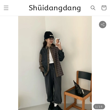
Shüidangdang
1
/16