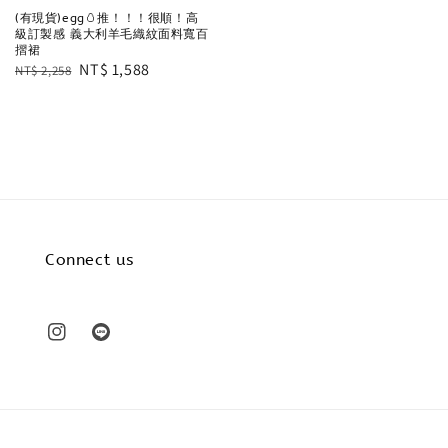
(有現貨)egg🥚推！！！很順！高
級訂製感 義大利羊毛織紋面料寬百
摺裙
Regular
Sale
NT$ 1,588
NT$ 2,258
price
price
Connect us