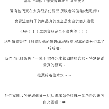
基本上30個工作天皆屬正常 甚至更久
還有他們實在太夯很多仿冒品 所以老闆偏龜(機)毛(車)
會賣這個牌子的商品真的完全是出自於個人喜愛
但是！！！拿到實品完全不會失望！！！
絕對值得等待且對得起他的價錢(真的很讚 機車的部分也算了
哈哈哈)
我們也已經販售了一陣子 很多水水都回饋很喜歡～特別是質
量真的很高～
推薦給各位水水～～
他們家圖片的光線偏黃一點點 準確顏色請統一參考掛起來的
白光圖喔！❤️