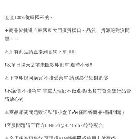
🇰🇷100%從韓國來的～
✈️商品皆挑選自韓國東大門優質檔口～品質、貨源絕對沒問
題～～
⚠️所有商品請直接到官網下單💁🏻‍♀️
❗️收單日隔天之前未匯款即刪單 逾時不候‼️
⚠️下單即視同購買 不接受棄單 請務必仔細斟酌🥺
❗️不議價 不接急單 非重大瑕疵不做退換(出貨前皆會進行品管
請放心♥️)
⚠️商品相關問題歡迎私訊小盒子📥(僅回答商品相關問題）
❗️客服問題請至官方LINE✅(@414tidhk)謝謝配合
⚠️全店多為預售款 可選擇ATM轉帳🏧或信用卡付費💳