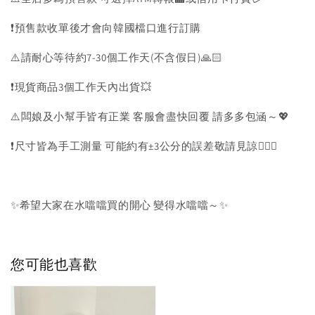
❗️預售款收單後才會向韓國檔口進行訂購
⚠️請耐心等待約7-30個工作天(不含假日)🙏🏻
❗️現貨商品3個工作天內出貨💥
⚠️闆娘及小幫手皆有正業 客服會盡快回覆 請多多包涵～💖
❗️尺寸皆為手工測量 可能約有±3公分的誤差敬請見諒🙇🏻‍♀️
✨希望大家在水噹噹買的開心 變得水噹噹～✨
您可能也喜歡