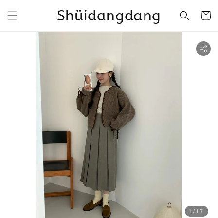
Shüidangdang
1
/17