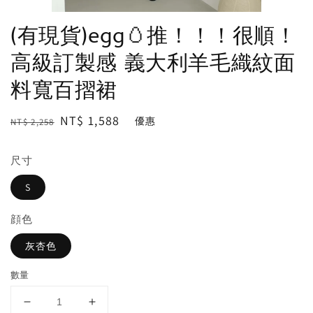
(有現貨)egg🥚推！！！很順！
高級訂製感 義大利羊毛織紋面
料寬百摺裙
Regular
Sale
NT$ 1,588
優惠
NT$ 2,258
price
price
尺寸
S
顔色
灰杏色
數量