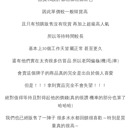
因此單價較一般韓貨高
且只有預購販售沒有現貨 再加上超級高人氣
所以等待時間較長
基本上30個工作天皆屬正常 甚至更久
還有他們實在太夯很多仿冒品 所以老闆偏龜(機)毛(車)
會賣這個牌子的商品真的完全是出自於個人喜愛
但是！！！拿到實品完全不會失望！！！
絕對值得等待且對得起他的價錢(真的很讚 機車的部分也算了
哈哈哈)
我們也已經販售了一陣子 很多水水都回饋很喜歡～特別是質
量真的很高～