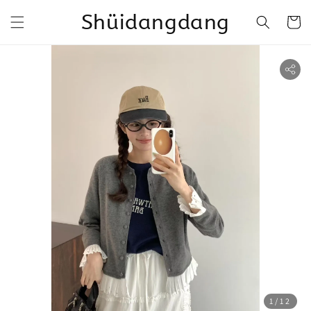
Shüidangdang
1
/12