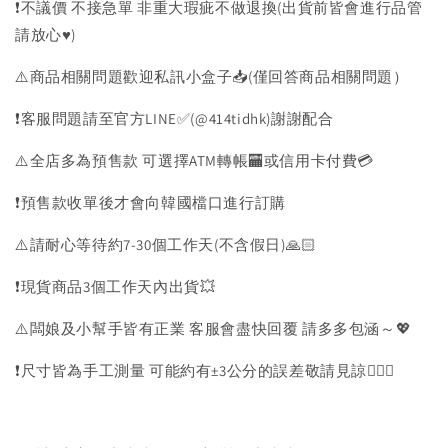
❗️不議價 不接急單 非重大瑕疵不做退換(出貨前皆會進行品管
請放心♥️)
⚠️商品相關問題歡迎私訊小盒子📥(僅回答商品相關問題）
❗️客服問題請至官方LINE✅(@414tidhk)謝謝配合
⚠️全店多為預售款 可選擇ATM轉帳🏧或信用卡付費💳
❗️預售款收單後才會向韓國檔口進行訂購
⚠️請耐心等待約7-30個工作天(不含假日)🙏🏻
❗️現貨商品3個工作天內出貨💥
⚠️闆娘及小幫手皆有正業 客服會盡快回覆 請多多包涵～💖
❗️尺寸皆為手工測量 可能約有±3公分的誤差敬請見諒🙇🏻‍♀️