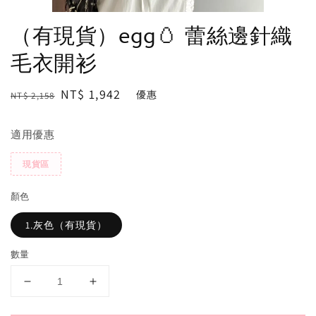
（有現貨）egg🥚 蕾絲邊針織
毛衣開衫
Regular
Sale
NT$ 1,942
優惠
NT$ 2,158
price
price
適用優惠
現貨區
顏色
1.灰色（有現貨）
數量