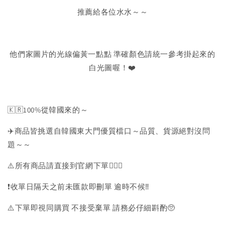
推薦給各位水水～～
他們家圖片的光線偏黃一點點 準確顏色請統一參考掛起來的
白光圖喔！❤️
🇰🇷100%從韓國來的～
✈️商品皆挑選自韓國東大門優質檔口～品質、貨源絕對沒問
題～～
⚠️所有商品請直接到官網下單💁🏻‍♀️
❗️收單日隔天之前未匯款即刪單 逾時不候‼️
⚠️下單即視同購買 不接受棄單 請務必仔細斟酌🥺