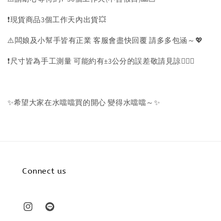
❗️現貨商品3個工作天內出貨💥
⚠️闆娘及小幫手皆有正業 客服會盡快回覆 請多多包涵～💖
❗️尺寸皆為手工測量 可能約有±3公分的誤差敬請見諒🙇🏻‍♀️
✨希望大家在水噹噹買的開心 變得水噹噹～✨
Connect us