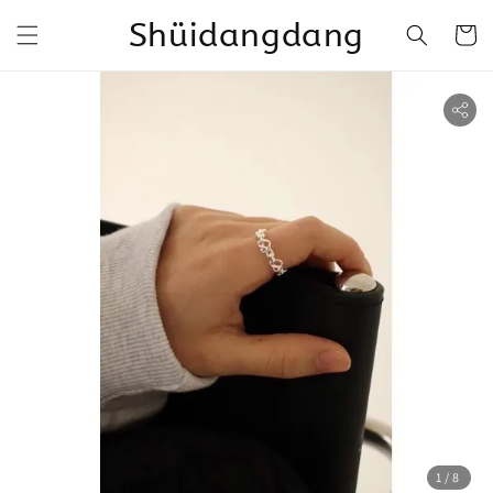
Shüidangdang
1
/8