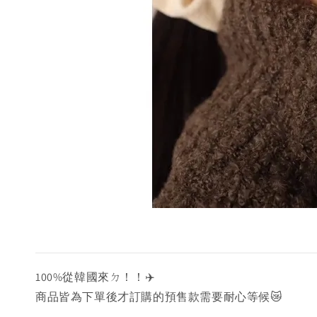
100%從韓國來ㄉ！！✈️
商品皆為下單後才訂購的預售款需要耐心等候😿