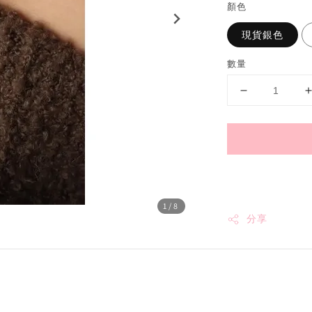
顏色
現貨銀色
數量
1
/8
分享