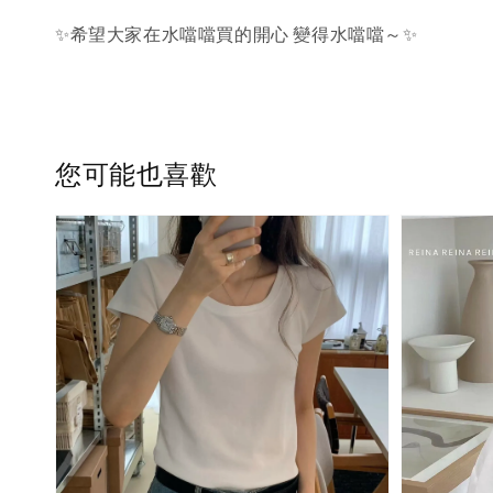
✨希望大家在水噹噹買的開心 變得水噹噹～✨
您可能也喜歡