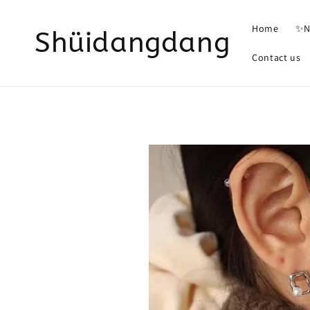
Home
✨N
Shüidangdang
Contact us