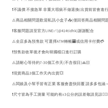
❗️不議價 不接急單 非重大瑕疵不做退換(出貨前皆會進行
⚠️商品相關問題歡迎私訊小盒子📥(僅回答商品相關問
❗️客服問題請至官方LINE✅(@414tidhk)謝謝配合
⚠️全店多為預售款 可選擇ATM轉帳🏧或信用卡付費💳
❗️預售款收單後才會向韓國檔口進行訂購
⚠️請耐心等待約7-30個工作天(不含假日)🙏🏻
❗️現貨商品3個工作天內出貨💥
⚠️闆娘及小幫手皆有正業 客服會盡快回覆 請多多包涵～
❗️尺寸皆為手工測量 可能約有±3公分的誤差敬請見諒🙇🏻‍♀