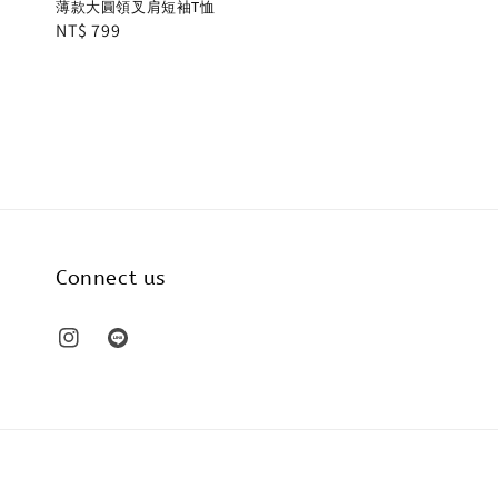
price
薄款大圓領叉肩短袖T恤
Regular
NT$ 799
price
Connect us