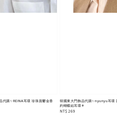
代購✨REINA耳環 珍珠面鬱金香
韓國東大門飾品代購✨nyunyu耳環
約蝴蝶結耳環⚜️
Regular
NT$ 269