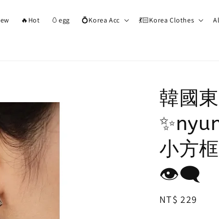
ew
🔥Hot
🥚egg
💍Korea Acc
💃🏻Korea Clothes
A
韓國東
✨ny
小方框
👁‍🗨
Regular
NT$ 229
price