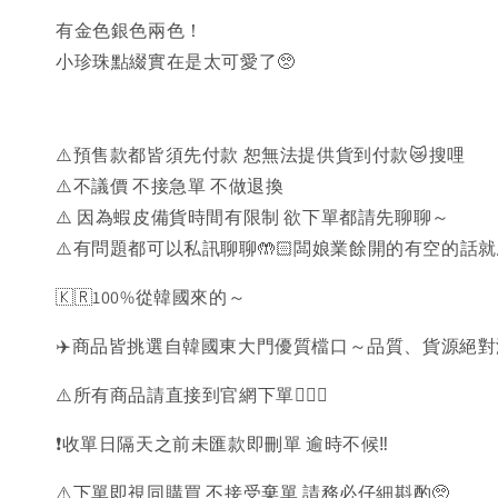
有金色銀色兩色！
小珍珠點綴實在是太可愛了🥺
⚠️預售款都皆須先付款 恕無法提供貨到付款😿搜哩
⚠️不議價 不接急單 不做退換
⚠️ 因為蝦皮備貨時間有限制 欲下單都請先聊聊～
⚠️有問題都可以私訊聊聊🤲🏻闆娘業餘開的有空的話
🇰🇷100%從韓國來的～
✈️商品皆挑選自韓國東大門優質檔口～品質、貨源絕
⚠️所有商品請直接到官網下單💁🏻‍♀️
❗️收單日隔天之前未匯款即刪單 逾時不候‼️
⚠️下單即視同購買 不接受棄單 請務必仔細斟酌🥺