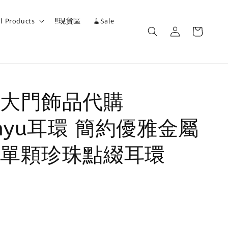
ll Products
‼️現貨區
🧹Sale
大門飾品代購
unyu耳環 簡約優雅金屬
單顆珍珠點綴耳環