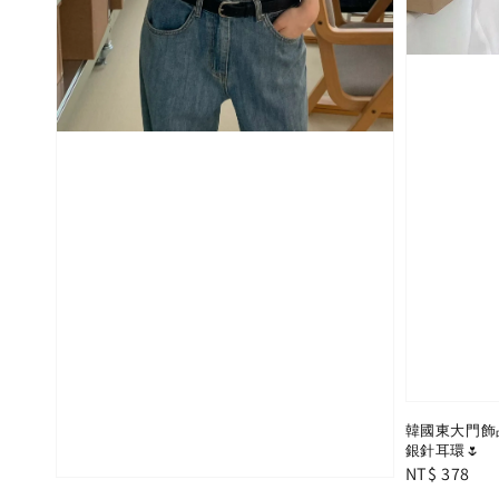
韓國東大門飾品
銀針耳環🌷
Regular
NT$ 378