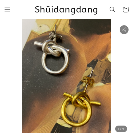
Shüidangdang
1
/9