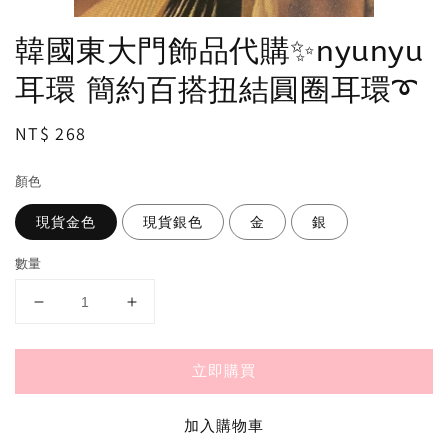
韓國東大門飾品代購✨nyunyu
耳環 簡約百搭扭結圓圈耳環➰
Regular
NT$ 268
price
顏色
現貨金色
現貨銀色
金
銀
數量
立即購買
加入購物車