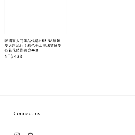
韓國東大門飾品代購✨REINA項鍊
夏天超流行！彩色手工串珠笑臉愛
心花花鎖骨鍊😊❤️🌼
Regular
NT$ 438
price
Connect us