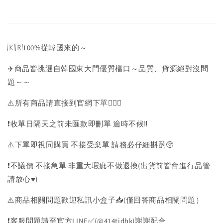
🇰🇷100%從韓國來的～
✈️商品皆挑選自韓國東大門優質檔口～品質、貨源絕對沒問
題～～
⚠️所有商品請直接到官網下單💁🏻‍♀️
❗️收單日隔天之前未匯款即刪單 逾時不候‼️
⚠️下單即視同購買 不接受棄單 請務必仔細斟酌🥺
❗️不議價 不接急單 非重大瑕疵不做退換(出貨前皆會進行品管
請放心♥️)
⚠️商品相關問題歡迎私訊小盒子📥(僅回答商品相關問題）
❗️客服問題請至官方LINE✅(@414tidhk)謝謝配合