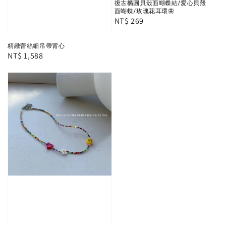
復古橢圓貝殼面蝴蝶結/愛心貝殼
面蝴蝶/玫瑰花耳環🦋
Regular
NT$ 269
price
精緻蕾絲細吊帶背心
Regular
NT$ 1,588
price