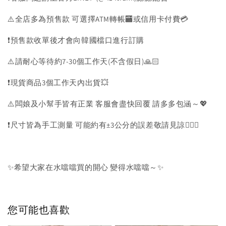
⚠️全店多為預售款 可選擇ATM轉帳🏧或信用卡付費💳
❗️預售款收單後才會向韓國檔口進行訂購
⚠️請耐心等待約7-30個工作天(不含假日)🙏🏻
❗️現貨商品3個工作天內出貨💥
⚠️闆娘及小幫手皆有正業 客服會盡快回覆 請多多包涵～💖
❗️尺寸皆為手工測量 可能約有±3公分的誤差敬請見諒🙇🏻‍♀️
✨希望大家在水噹噹買的開心 變得水噹噹～✨
您可能也喜歡