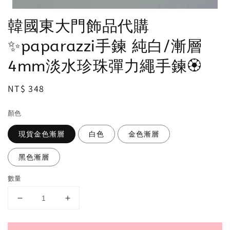
韓國東大門飾品代購
✨paparazzi手鍊 純白/漸層
4mm淡水珍珠彈力繩手鍊🏵
Regular
NT$ 348
price
顏色
現貨金色漸層
白色
金色漸層
黑色漸層
數量