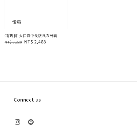
優惠
(有現貨)大口袋中長版風衣外套
Regular
Sale
NT$ 2,488
NT$ 3,228
price
price
Connect us