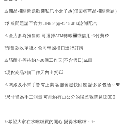
⚠️商品相關問題歡迎私訊小盒子📥(僅回答商品相關問題）
❗️客服問題請至官方LINE✅(@414tidhk)謝謝配合
⚠️全店多為預售款 可選擇ATM轉帳🏧或信用卡付費💳
❗️預售款收單後才會向韓國檔口進行訂購
⚠️請耐心等待約7-30個工作天(不含假日)🙏🏻
❗️現貨商品3個工作天內出貨💥
⚠️闆娘及小幫手皆有正業 客服會盡快回覆 請多多包涵～💖
❗️尺寸皆為手工測量 可能約有±3公分的誤差敬請見諒🙇🏻‍♀️
✨希望大家在水噹噹買的開心 變得水噹噹～✨