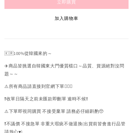
立即購買
加入購物車
🇰🇷100%從韓國來的～
✈️商品皆挑選自韓國東大門優質檔口～品質、貨源絕對沒問
題～～
⚠️所有商品請直接到官網下單💁🏻‍♀️
❗️收單日隔天之前未匯款即刪單 逾時不候‼️
⚠️下單即視同購買 不接受棄單 請務必仔細斟酌🥺
❗️不議價 不接急單 非重大瑕疵不做退換(出貨前皆會進行品管
請放心♥️)