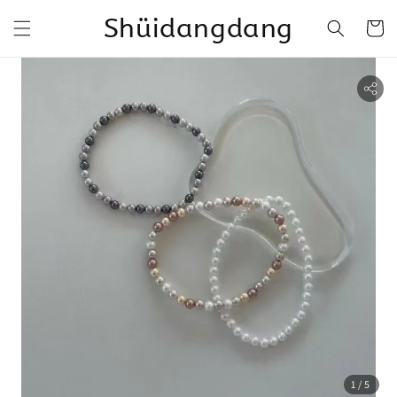
Shüidangdang
1
/5