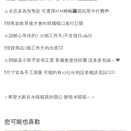
⚠️全店多為預售款 可選擇ATM轉帳🏧或信用卡付費💳
❗️預售款收單後才會向韓國檔口進行訂購
⚠️請耐心等待約7-30個工作天(不含假日)🙏🏻
❗️現貨商品3個工作天內出貨💥
⚠️闆娘及小幫手皆有正業 客服會盡快回覆 請多多包涵～💖
❗️尺寸皆為手工測量 可能約有±3公分的誤差敬請見諒🙇🏻‍♀️
✨希望大家在水噹噹買的開心 變得水噹噹～✨
您可能也喜歡