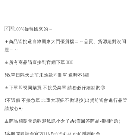
🇰🇷100%從韓國來的～
✈️商品皆挑選自韓國東大門優質檔口～品質、貨源絕對沒問
題～～
⚠️所有商品請直接到官網下單💁🏻‍♀️
❗️收單日隔天之前未匯款即刪單 逾時不候‼️
⚠️下單即視同購買 不接受棄單 請務必仔細斟酌🥺
❗️不議價 不接急單 非重大瑕疵不做退換(出貨前皆會進行品管
請放心♥️)
⚠️商品相關問題歡迎私訊小盒子📥(僅回答商品相關問題）
❗️客服問題請至官方LINE✅(@414tidhk)謝謝配合