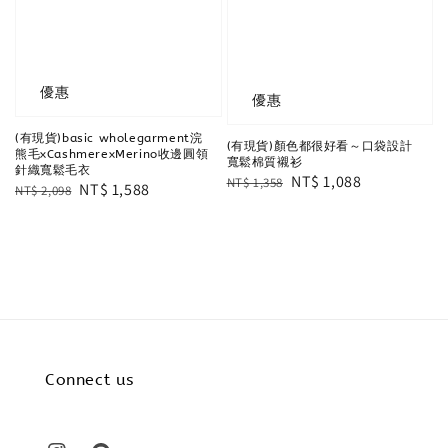
優惠
優惠
(有現貨)basic wholegarment浣
(有現貨)顏色都很好看～口袋設計
熊毛xCashmerexMerino收邊圓領
寬鬆棉質襯衫
針織寬鬆毛衣
Regular
Sale
NT$ 1,088
NT$ 1,358
Regular
Sale
NT$ 1,588
NT$ 2,098
price
price
price
price
Connect us