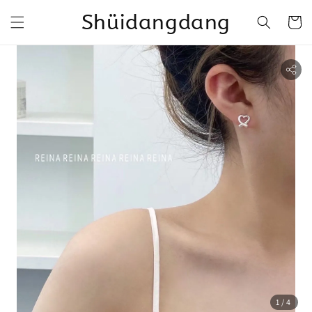
Shüidangdang
1
/4