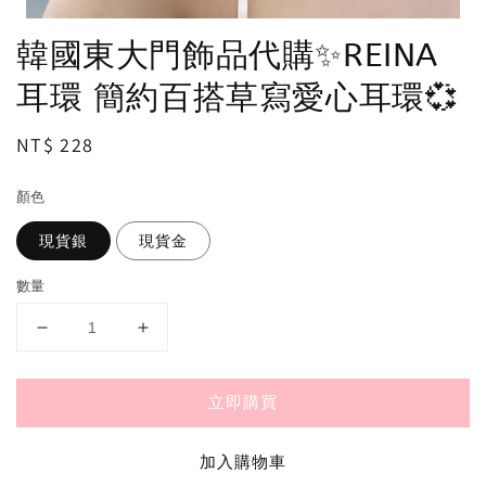
韓國東大門飾品代購✨REINA
耳環 簡約百搭草寫愛心耳環💞
Regular
NT$ 228
price
顏色
現貨銀
現貨金
數量
立即購買
加入購物車