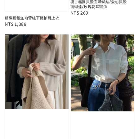
復古橢圓貝殼面蝴蝶結/愛心貝殼
面蝴蝶/玫瑰花耳環🦋
Regular
NT$ 269
精緻圓領無袖蕾絲下擺抽繩上衣
price
Regular
NT$ 1,388
price