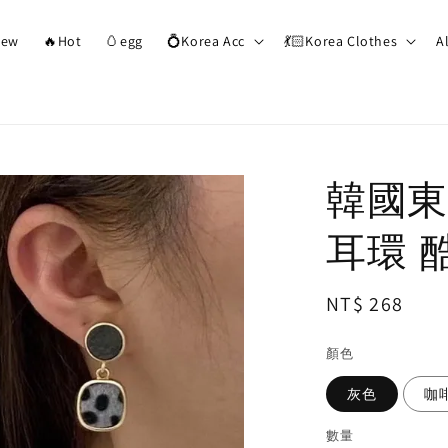
ew
🔥Hot
🥚egg
💍Korea Acc
💃🏻Korea Clothes
A
韓國東
耳環 
Regular
NT$ 268
price
顏色
灰色
咖
數量