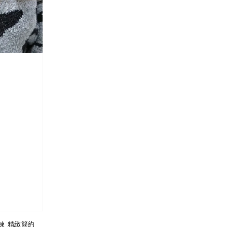
鍊 精緻簡約