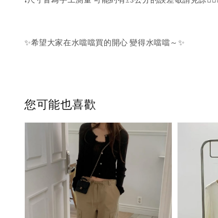
✨希望大家在水噹噹買的開心 變得水噹噹～✨
您可能也喜歡