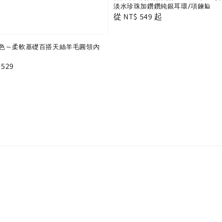
淡水珍珠加鑽鑽純銀耳環/項鍊🕌
Regular
從
NT$ 549
起
price
色～柔軟基礎百搭天絲羊毛圓領內
e
 529
e