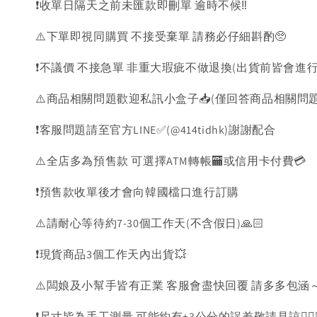
❗️收單日隔天之前未匯款即刪單 逾時不候‼️
⚠️下單即視同購買 不接受棄單 請務必仔細斟酌🥺
❗️不議價 不接急單 非重大瑕疵不做退換(出貨前皆會進行
⚠️商品相關問題歡迎私訊小盒子📥(僅回答商品相關問
❗️客服問題請至官方LINE✅(@414tidhk)謝謝配合
⚠️全店多為預售款 可選擇ATM轉帳🏧或信用卡付費💳
❗️預售款收單後才會向韓國檔口進行訂購
⚠️請耐心等待約7-30個工作天(不含假日)🙏🏻
❗️現貨商品3個工作天內出貨💥
⚠️闆娘及小幫手皆有正業 客服會盡快回覆 請多多包涵～
❗️尺寸皆為手工測量 可能約有±3公分的誤差敬請見諒🙇🏻‍♀