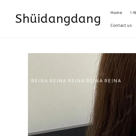
Home
✨N
Shüidangdang
Contact us