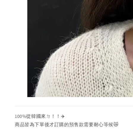
100%從韓國來ㄉ！！✈️
商品皆為下單後才訂購的預售款需要耐心等候😿