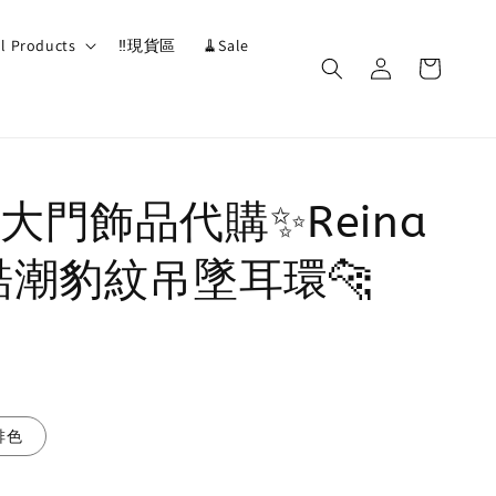
ll Products
‼️現貨區
🧹Sale
大門飾品代購✨Reina
酷潮豹紋吊墜耳環🐆
啡色