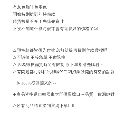
有灰色咖啡色兩色！
闆娘特別搶到的特價款
現貨數量不多！先搶先贏哇！
下次不知道什麼時候才會有這麼好的價格了🥲
⚠️預售款都皆須先付款 恕無法提供貨到付款😿搜哩
⚠️不議價 不接急單 不做退換
⚠️ 因為蝦皮備貨時間有限制 欲下單都請先聊聊～
⚠️有問題都可以私訊聊聊🤲🏻闆娘業餘開的有空的話
🇰🇷100%從韓國來的～
✈️商品皆挑選自韓國東大門優質檔口～品質、貨源絕
⚠️所有商品請直接到官網下單💁🏻‍♀️