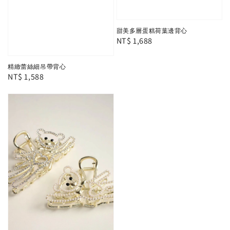
甜美多層蛋糕荷葉邊背心
Regular
NT$ 1,688
price
精緻蕾絲細吊帶背心
Regular
NT$ 1,588
price