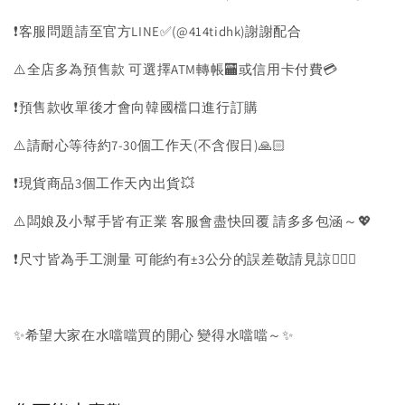
❗️客服問題請至官方LINE✅(@414tidhk)謝謝配合
⚠️全店多為預售款 可選擇ATM轉帳🏧或信用卡付費💳
❗️預售款收單後才會向韓國檔口進行訂購
⚠️請耐心等待約7-30個工作天(不含假日)🙏🏻
❗️現貨商品3個工作天內出貨💥
⚠️闆娘及小幫手皆有正業 客服會盡快回覆 請多多包涵～💖
❗️尺寸皆為手工測量 可能約有±3公分的誤差敬請見諒🙇🏻‍♀️
✨希望大家在水噹噹買的開心 變得水噹噹～✨