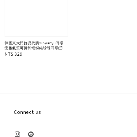
韓國東大門飾品代購✨nyunyu耳環
優雅氣質可拆卸蝴蝶結珍珠耳環🗂
Regular
NT$ 329
price
Connect us