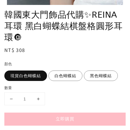
韓國東大門飾品代購✨REINA
耳環 黑白蝴蝶結棋盤格圓形耳
環🔘
Regular
NT$ 308
price
顏色
現貨白色蝴蝶結
白色蝴蝶結
黑色蝴蝶結
數量
立即購買