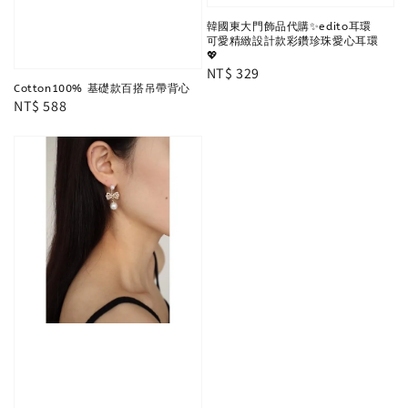
韓國東大門飾品代購✨edito耳環
可愛精緻設計款彩鑽珍珠愛心耳環
💖
Regular
NT$ 329
Cotton100% 基礎款百搭吊帶背心
price
Regular
NT$ 588
price