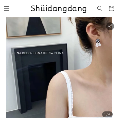
Shüidangdang
1
/4