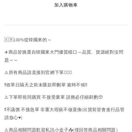
加入購物車
🇰🇷100%從韓國來的～
✈️商品皆挑選自韓國東大門優質檔口～品質、貨源絕對沒問
題～～
⚠️所有商品請直接到官網下單💁🏻‍♀️
❗️收單日隔天之前未匯款即刪單 逾時不候‼️
⚠️下單即視同購買 不接受棄單 請務必仔細斟酌🥺
❗️不議價 不接急單 非重大瑕疵不做退換(出貨前皆會進行品管
請放心♥️)
⚠️商品相關問題歡迎私訊小盒子📥(僅回答商品相關問題）