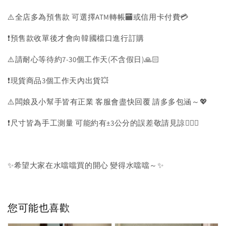
⚠️全店多為預售款 可選擇ATM轉帳🏧或信用卡付費💳
❗️預售款收單後才會向韓國檔口進行訂購
⚠️請耐心等待約7-30個工作天(不含假日)🙏🏻
❗️現貨商品3個工作天內出貨💥
⚠️闆娘及小幫手皆有正業 客服會盡快回覆 請多多包涵～💖
❗️尺寸皆為手工測量 可能約有±3公分的誤差敬請見諒🙇🏻‍♀️
✨希望大家在水噹噹買的開心 變得水噹噹～✨
您可能也喜歡