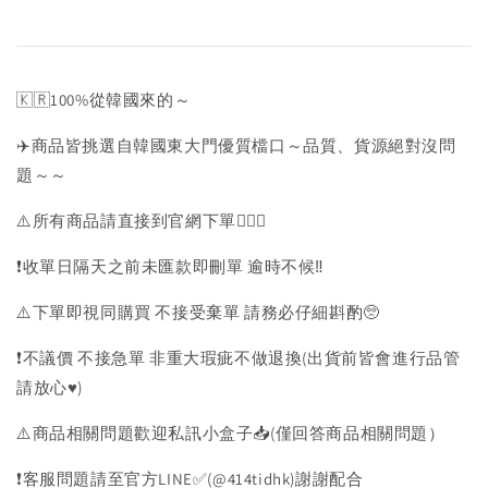
🇰🇷100%從韓國來的～
✈️商品皆挑選自韓國東大門優質檔口～品質、貨源絕對沒問
題～～
⚠️所有商品請直接到官網下單💁🏻‍♀️
❗️收單日隔天之前未匯款即刪單 逾時不候‼️
⚠️下單即視同購買 不接受棄單 請務必仔細斟酌🥺
❗️不議價 不接急單 非重大瑕疵不做退換(出貨前皆會進行品管
請放心♥️)
⚠️商品相關問題歡迎私訊小盒子📥(僅回答商品相關問題）
❗️客服問題請至官方LINE✅(@414tidhk)謝謝配合