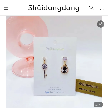
Shüidangdang
1
/4