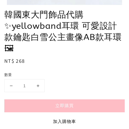
韓國東大門飾品代購
✨yellowband耳環 可愛設計
款鑰匙白雪公主畫像AB款耳環
🖼
Regular
NT$ 268
price
數量
立即購買
加入購物車