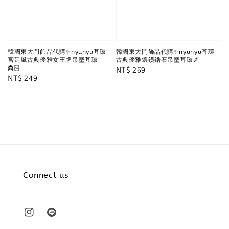
韓國東大門飾品代購✨nyunyu耳環
韓國東大門飾品代購✨nyunyu耳環
宮廷風古典優雅女王牌吊墜耳環
古典優雅鑲鑽鋯石吊墜耳環🌌
👸🏻
Regular
NT$ 269
Regular
NT$ 249
price
price
Connect us