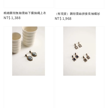
精緻圓領無袖蕾絲下擺抽繩上衣
（有現貨）圓領蕾絲拼接長袖襯衫
Regular
NT$ 1,388
Regular
NT$ 1,968
price
price