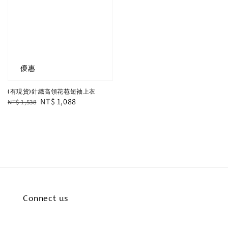
優惠
(有現貨)針織高領花苞短袖上衣
Regular
Sale
NT$ 1,088
NT$ 1,538
price
price
Connect us