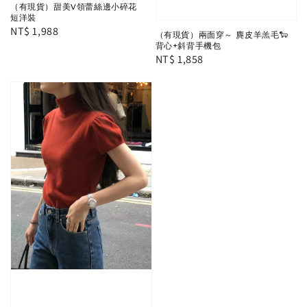
（有現貨）甜美V領蕾絲邊小碎花
短洋裝
Regular
NT$ 1,988
（有現貨）兩面穿～ 麂皮羊羔毛🐑
price
背心+斜背手機包
Regular
NT$ 1,858
price