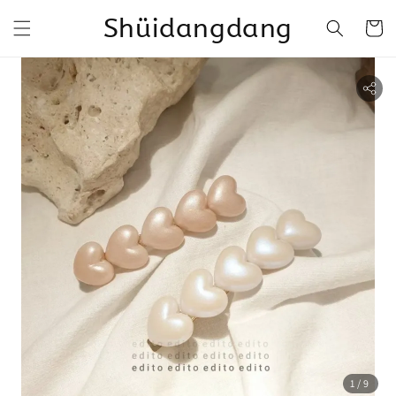
Shüidangdang
1
/9