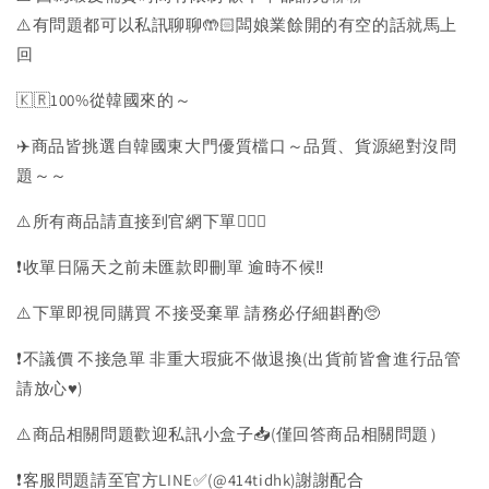
⚠️有問題都可以私訊聊聊🤲🏻闆娘業餘開的有空的話就馬上
回
🇰🇷100%從韓國來的～
✈️商品皆挑選自韓國東大門優質檔口～品質、貨源絕對沒問
題～～
⚠️所有商品請直接到官網下單💁🏻‍♀️
❗️收單日隔天之前未匯款即刪單 逾時不候‼️
⚠️下單即視同購買 不接受棄單 請務必仔細斟酌🥺
❗️不議價 不接急單 非重大瑕疵不做退換(出貨前皆會進行品管
請放心♥️)
⚠️商品相關問題歡迎私訊小盒子📥(僅回答商品相關問題）
❗️客服問題請至官方LINE✅(@414tidhk)謝謝配合