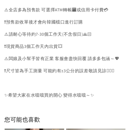
⚠️全店多為預售款 可選擇ATM轉帳🏧或信用卡付費💳
❗️預售款收單後才會向韓國檔口進行訂購
⚠️請耐心等待約7-30個工作天(不含假日)🙏🏻
❗️現貨商品3個工作天內出貨💥
⚠️闆娘及小幫手皆有正業 客服會盡快回覆 請多多包涵～💖
❗️尺寸皆為手工測量 可能約有±3公分的誤差敬請見諒🙇🏻‍♀️
✨希望大家在水噹噹買的開心 變得水噹噹～✨
您可能也喜歡