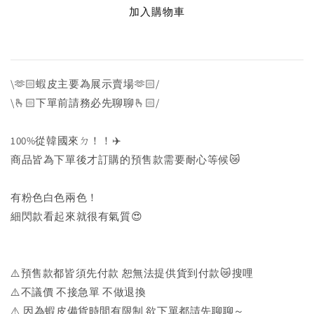
加入購物車
\🫶🏻蝦皮主要為展示賣場🫶🏻/
\🫰🏻下單前請務必先聊聊🫰🏻/
100%從韓國來ㄉ！！✈️
商品皆為下單後才訂購的預售款需要耐心等候😿
有粉色白色兩色！
細閃款看起來就很有氣質😍
⚠️預售款都皆須先付款 恕無法提供貨到付款😿搜哩
⚠️不議價 不接急單 不做退換
⚠️ 因為蝦皮備貨時間有限制 欲下單都請先聊聊～