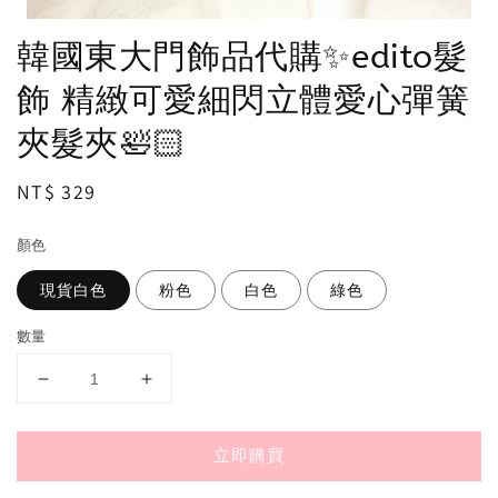
韓國東大門飾品代購✨edito髮
飾 精緻可愛細閃立體愛心彈簧
夾髮夾🛀🏻
Regular
NT$ 329
price
顏色
現貨白色
粉色
白色
綠色
數量
立即購買