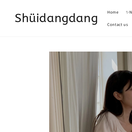
Home
✨N
Shüidangdang
Contact us