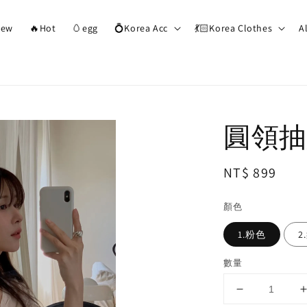
ew
🔥Hot
🥚egg
💍Korea Acc
💃🏻Korea Clothes
A
圓領抽
Regular
NT$ 899
price
顏色
1.粉色
2
數量