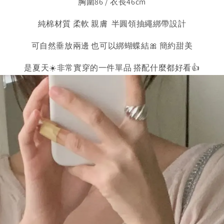
胸圍86 / 衣長46cm
純棉材質 柔軟 親膚 半圓領抽繩綁帶設計
可自然垂放兩邊 也可以綁蝴蝶結🎀 簡約甜美
是夏天☀️非常實穿的一件單品 搭配什麼都好看👍