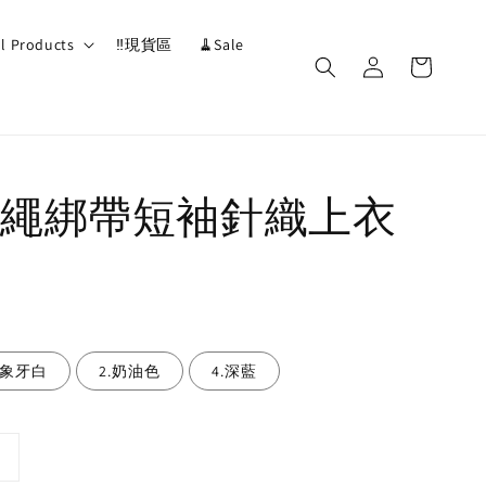
ll Products
‼️現貨區
🧹Sale
繩綁帶短袖針織上衣
.象牙白
2.奶油色
4.深藍