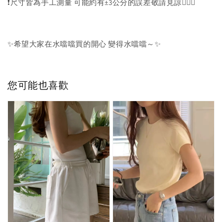
❗️尺寸皆為手工測量 可能約有±3公分的誤差敬請見諒🙇🏻‍♀️
✨希望大家在水噹噹買的開心 變得水噹噹～✨
您可能也喜歡