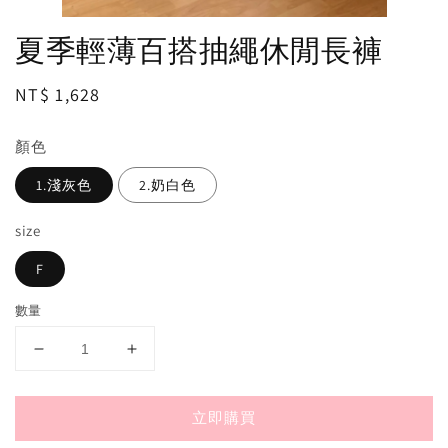
夏季輕薄百搭抽繩休閒長褲
Regular
NT$ 1,628
price
顏色
1.淺灰色
2.奶白色
size
F
數量
立即購買