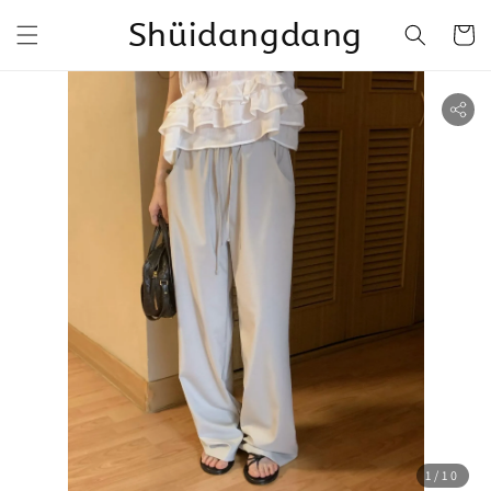
Shüidangdang
1
/10