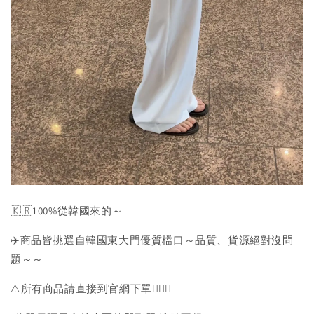
🇰🇷100%從韓國來的～
✈️商品皆挑選自韓國東大門優質檔口～品質、貨源絕對沒問
題～～
⚠️所有商品請直接到官網下單💁🏻‍♀️