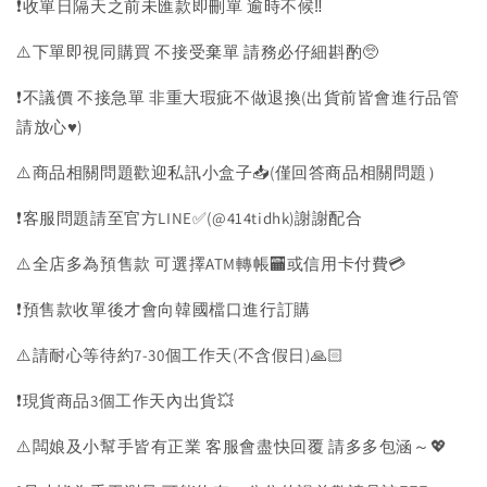
❗️收單日隔天之前未匯款即刪單 逾時不候‼️
⚠️下單即視同購買 不接受棄單 請務必仔細斟酌🥺
❗️不議價 不接急單 非重大瑕疵不做退換(出貨前皆會進行品管
請放心♥️)
⚠️商品相關問題歡迎私訊小盒子📥(僅回答商品相關問題）
❗️客服問題請至官方LINE✅(@414tidhk)謝謝配合
⚠️全店多為預售款 可選擇ATM轉帳🏧或信用卡付費💳
❗️預售款收單後才會向韓國檔口進行訂購
⚠️請耐心等待約7-30個工作天(不含假日)🙏🏻
❗️現貨商品3個工作天內出貨💥
⚠️闆娘及小幫手皆有正業 客服會盡快回覆 請多多包涵～💖