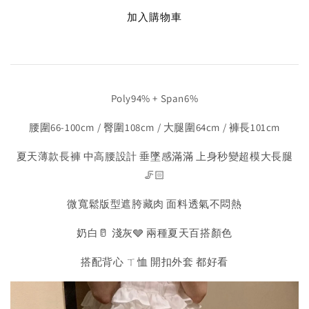
加入購物車
Poly94% + Span6%
腰圍66-100cm / 臀圍108cm / 大腿圍64cm / 褲長101cm
夏天薄款長褲 中高腰設計 垂墜感滿滿 上身秒變超模大長腿
🦵🏻
微寬鬆版型遮胯藏肉 面料透氣不悶熱
奶白🥛 淺灰🩶 兩種夏天百搭顏色
搭配背心 ㄒ恤 開扣外套 都好看