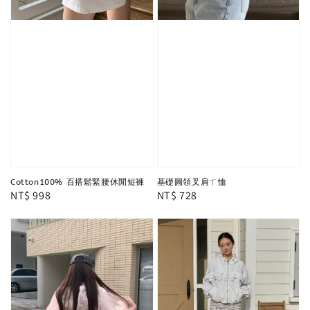
Cotton100% 百搭鬆緊腰休閒短褲
基礎圓領叉肩ㄒ恤
Regular
NT$ 998
Regular
NT$ 728
price
price