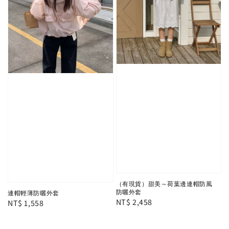
（有現貨）甜美～荷葉邊連帽防風
防曬外套
連帽輕薄防曬外套
Regular
NT$ 2,458
Regular
NT$ 1,558
price
price