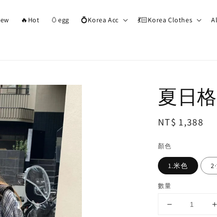
ew
🔥Hot
🥚egg
💍Korea Acc
💃🏻Korea Clothes
A
夏日格
Regular
NT$ 1,388
price
顏色
1.米色
2
數量