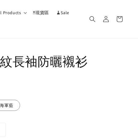
ll Products
‼️現貨區
🧹Sale
紋長袖防曬襯衫
·海軍藍