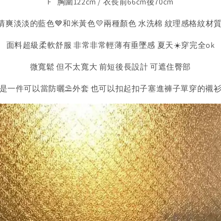
F 胸圍122cm / 衣長前66cm後70cm
清爽淡淡的藍色💙和米黃色💛兩種顏色 水洗棉 紋理感格紋材
面料超級柔軟舒服 非常非常輕薄有垂墜感 夏天☀️穿完全ok
微寬鬆 但不太寬大 前短後長設計 可遮住臀部
是一件可以當防曬⛱️外套 也可以扣起扣子塞進褲子單穿的襯