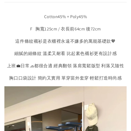
Cotton45% + Poly45%
F 胸寬125cm / 衣長前64cm 後72cm
這件條紋襯衫是衣櫃裡永遠不嫌多的萬能基礎款💖
細膩的細條紋 溫柔又耐看 比起素色襯衫更有設計感
上班💼日常🧢都很合適 經典翻領 落肩寬鬆版型 利落又隨性
胸口口袋設計 簡約又實用 單穿當外套穿 輕鬆打造時尚感