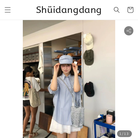
Shüidangdang
1
/13