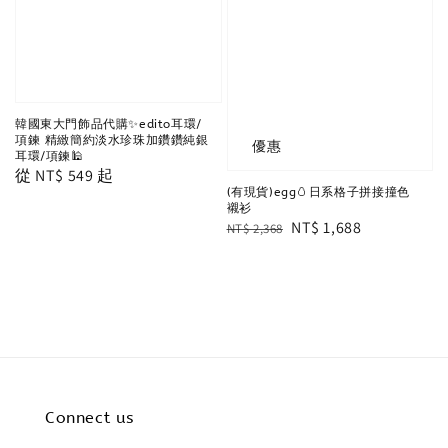
韓國東大門飾品代購✨edito耳環/
項鍊 精緻簡約淡水珍珠加鑽鑽純銀
優惠
耳環/項鍊🕌
Regular
從
NT$ 549
起
(有現貨)egg🥚日系格子拼接撞色
price
襯衫
Regular
Sale
NT$ 1,688
NT$ 2,368
price
price
Connect us