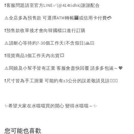
❗️客服問題請至官方LINE✅(@414tidhk)謝謝配合
⚠️全店多為預售款 可選擇ATM轉帳🏧或信用卡付費💳
❗️預售款收單後才會向韓國檔口進行訂購
⚠️請耐心等待約7-30個工作天(不含假日)🙏🏻
❗️現貨商品3個工作天內出貨💥
⚠️闆娘及小幫手皆有正業 客服會盡快回覆 請多多包涵～💖
❗️尺寸皆為手工測量 可能約有±3公分的誤差敬請見諒🙇🏻‍♀️
✨希望大家在水噹噹買的開心 變得水噹噹～✨
您可能也喜歡