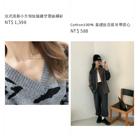
法式清新小方領短版縷空蕾絲襯衫
Regular
NT$ 1,598
Cotton100% 基礎款百搭吊帶背心
price
Regular
NT$ 588
price