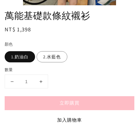
萬能基礎款條紋襯衫
Regular
NT$ 1,398
price
顏色
1.奶油白
2.水藍色
數量
立即購買
加入購物車