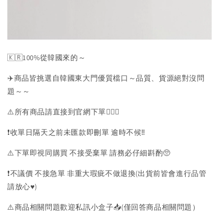
🇰🇷100%從韓國來的～
✈️商品皆挑選自韓國東大門優質檔口～品質、貨源絕對沒問
題～～
⚠️所有商品請直接到官網下單💁🏻‍♀️
❗️收單日隔天之前未匯款即刪單 逾時不候‼️
⚠️下單即視同購買 不接受棄單 請務必仔細斟酌🥺
❗️不議價 不接急單 非重大瑕疵不做退換(出貨前皆會進行品管
請放心♥️)
⚠️商品相關問題歡迎私訊小盒子📥(僅回答商品相關問題）