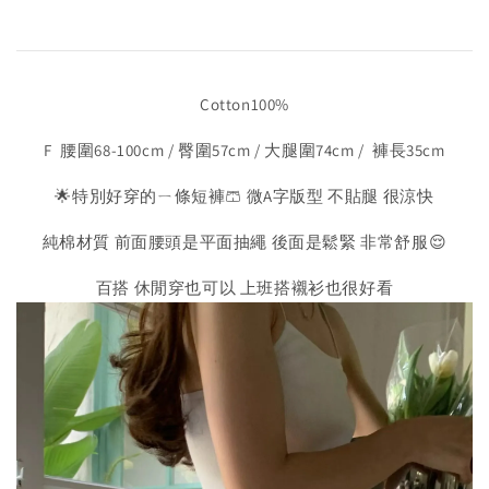
Cotton100%
F 腰圍68-100cm / 臀圍57cm / 大腿圍74cm / 褲長35cm
🌟特別好穿的ㄧ條短褲🩳 微A字版型 不貼腿 很涼快
純棉材質 前面腰頭是平面抽繩 後面是鬆緊 非常舒服😌
百搭 休閒穿也可以 上班搭襯衫也很好看