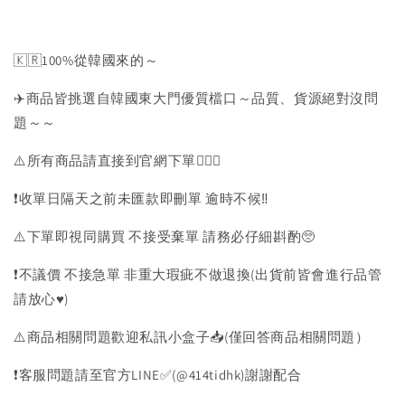
🇰🇷100%從韓國來的～
✈️商品皆挑選自韓國東大門優質檔口～品質、貨源絕對沒問
題～～
⚠️所有商品請直接到官網下單💁🏻‍♀️
❗️收單日隔天之前未匯款即刪單 逾時不候‼️
⚠️下單即視同購買 不接受棄單 請務必仔細斟酌🥺
❗️不議價 不接急單 非重大瑕疵不做退換(出貨前皆會進行品管
請放心♥️)
⚠️商品相關問題歡迎私訊小盒子📥(僅回答商品相關問題）
❗️客服問題請至官方LINE✅(@414tidhk)謝謝配合