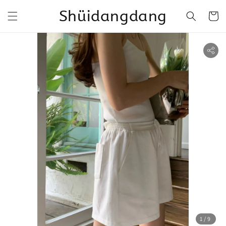
Shüidangdang
1
/9