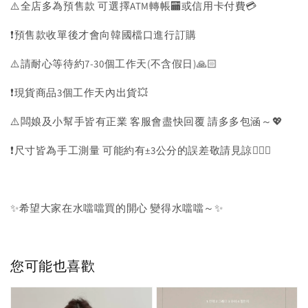
⚠️全店多為預售款 可選擇ATM轉帳🏧或信用卡付費💳
❗️預售款收單後才會向韓國檔口進行訂購
⚠️請耐心等待約7-30個工作天(不含假日)🙏🏻
❗️現貨商品3個工作天內出貨💥
⚠️闆娘及小幫手皆有正業 客服會盡快回覆 請多多包涵～💖
❗️尺寸皆為手工測量 可能約有±3公分的誤差敬請見諒🙇🏻‍♀️
✨希望大家在水噹噹買的開心 變得水噹噹～✨
您可能也喜歡