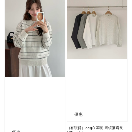
優惠
（有現貨）egg🥚基礎 圓領落肩長