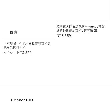
韓國東大門飾品代購✨nyunyu耳環
通體純銀簡約百搭V形耳環✌🏻
優惠
Regular
NT$ 559
price
（有現貨）包色～柔軟基礎百搭天
絲羊毛圓領內搭
Regular
Sale
NT$ 529
NT$ 588
price
price
Connect us