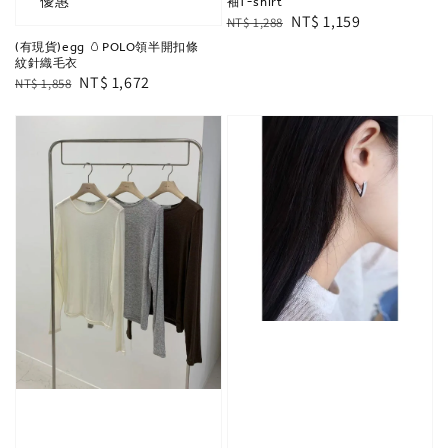
優惠
袖T-shirt
Regular
Sale
NT$ 1,159
NT$ 1,288
price
price
(有現貨)egg 🥚POLO領半開扣條
紋針織毛衣
Regular
Sale
NT$ 1,672
NT$ 1,858
price
price