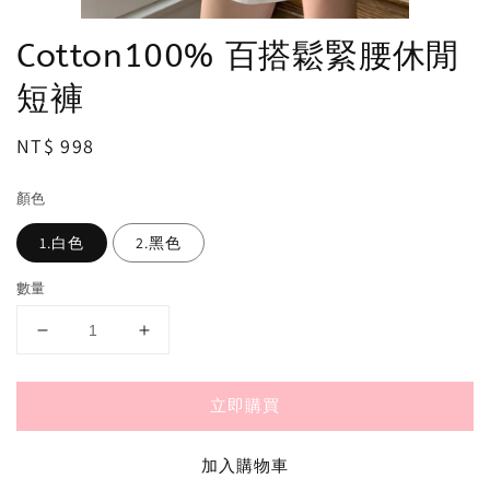
Cotton100% 百搭鬆緊腰休閒
短褲
Regular
NT$ 998
price
顏色
1.白色
2.黑色
數量
立即購買
加入購物車