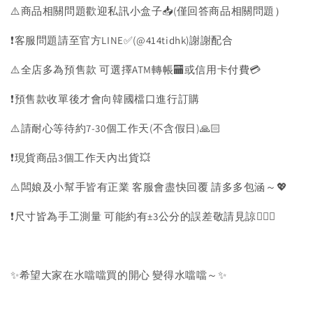
⚠️商品相關問題歡迎私訊小盒子📥(僅回答商品相關問題）
❗️客服問題請至官方LINE✅(@414tidhk)謝謝配合
⚠️全店多為預售款 可選擇ATM轉帳🏧或信用卡付費💳
❗️預售款收單後才會向韓國檔口進行訂購
⚠️請耐心等待約7-30個工作天(不含假日)🙏🏻
❗️現貨商品3個工作天內出貨💥
⚠️闆娘及小幫手皆有正業 客服會盡快回覆 請多多包涵～💖
❗️尺寸皆為手工測量 可能約有±3公分的誤差敬請見諒🙇🏻‍♀️
✨希望大家在水噹噹買的開心 變得水噹噹～✨