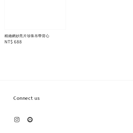
精緻網紗亮片珍珠吊帶背心
Regular
NT$ 688
price
Connect us