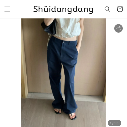
Shüidangdang
1
/13