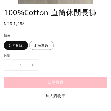
100%Cotton 直筒休閒長褲
Regular
NT$ 1,488
price
顏色
1.卡其綠
2.海軍藍
數量
立即購買
加入購物車