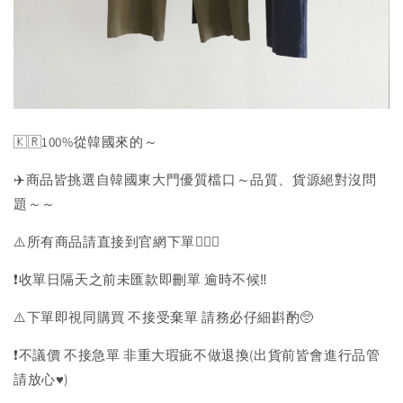
🇰🇷100%從韓國來的～
✈️商品皆挑選自韓國東大門優質檔口～品質、貨源絕對沒問
題～～
⚠️所有商品請直接到官網下單💁🏻‍♀️
❗️收單日隔天之前未匯款即刪單 逾時不候‼️
⚠️下單即視同購買 不接受棄單 請務必仔細斟酌🥺
❗️不議價 不接急單 非重大瑕疵不做退換(出貨前皆會進行品管
請放心♥️)