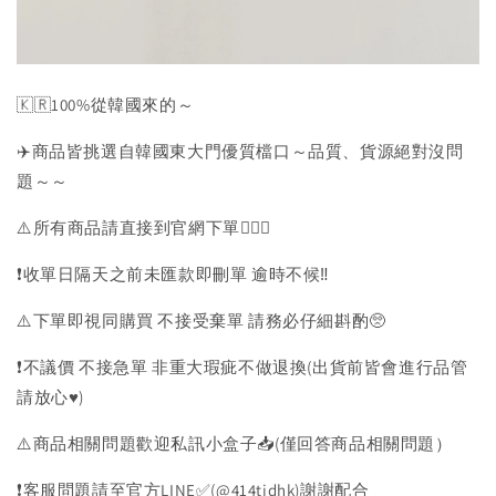
🇰🇷100%從韓國來的～
✈️商品皆挑選自韓國東大門優質檔口～品質、貨源絕對沒問
題～～
⚠️所有商品請直接到官網下單💁🏻‍♀️
❗️收單日隔天之前未匯款即刪單 逾時不候‼️
⚠️下單即視同購買 不接受棄單 請務必仔細斟酌🥺
❗️不議價 不接急單 非重大瑕疵不做退換(出貨前皆會進行品管
請放心♥️)
⚠️商品相關問題歡迎私訊小盒子📥(僅回答商品相關問題）
❗️客服問題請至官方LINE✅(@414tidhk)謝謝配合