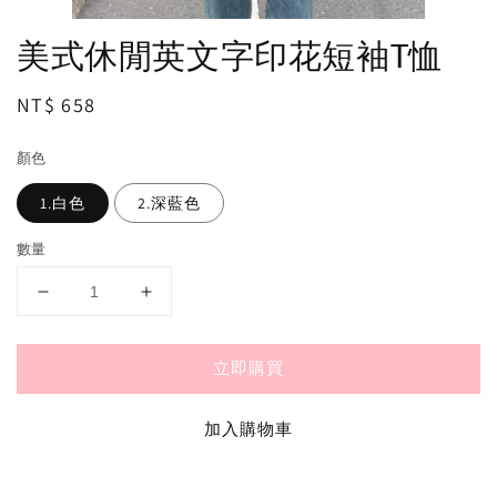
美式休閒英文字印花短袖T恤
Regular
NT$ 658
price
顏色
1.白色
2.深藍色
數量
立即購買
加入購物車