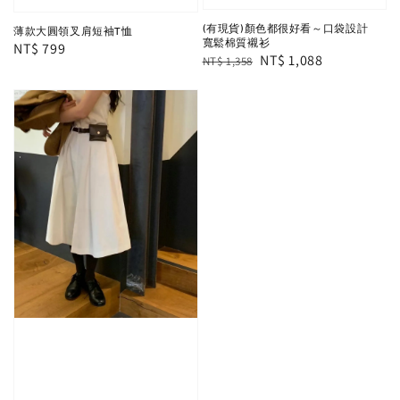
(有現貨)顏色都很好看～口袋設計
薄款大圓領叉肩短袖T恤
寬鬆棉質襯衫
Regular
NT$ 799
Regular
Sale
NT$ 1,088
NT$ 1,358
price
price
price