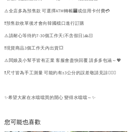
⚠️全店多為預售款 可選擇ATM轉帳🏧或信用卡付費💳
❗️預售款收單後才會向韓國檔口進行訂購
⚠️請耐心等待約7-30個工作天(不含假日)🙏🏻
❗️現貨商品3個工作天內出貨💥
⚠️闆娘及小幫手皆有正業 客服會盡快回覆 請多多包涵～💖
❗️尺寸皆為手工測量 可能約有±3公分的誤差敬請見諒🙇🏻‍♀️
✨希望大家在水噹噹買的開心 變得水噹噹～✨
您可能也喜歡