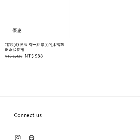
優惠
(有現貨)很法 有一點厚度的抓褶飄
逸傘狀長裙
Regular
Sale
NT$ 988
NT$ 1,438
price
price
Connect us