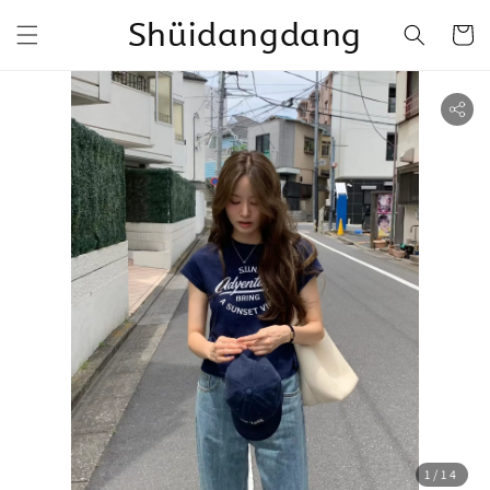
Shüidangdang
1
/14