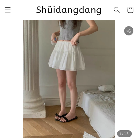
Shüidangdang
1
/13