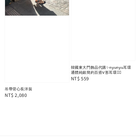
韓國東大門飾品代購✨nyunyu耳環
通體純銀簡約百搭V形耳環✌🏻
Regular
NT$ 559
price
吊帶背心長洋裝
Regular
NT$ 2,080
price