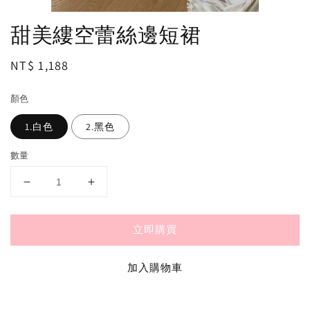
甜美縷空蕾絲邊短裙
Regular
NT$ 1,188
price
顏色
1.白色
2.黑色
數量
立即購買
加入購物車