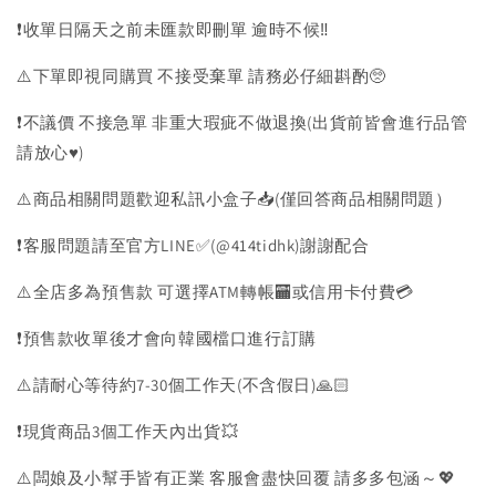
❗️收單日隔天之前未匯款即刪單 逾時不候‼️
⚠️下單即視同購買 不接受棄單 請務必仔細斟酌🥺
❗️不議價 不接急單 非重大瑕疵不做退換(出貨前皆會進行品管
請放心♥️)
⚠️商品相關問題歡迎私訊小盒子📥(僅回答商品相關問題）
❗️客服問題請至官方LINE✅(@414tidhk)謝謝配合
⚠️全店多為預售款 可選擇ATM轉帳🏧或信用卡付費💳
❗️預售款收單後才會向韓國檔口進行訂購
⚠️請耐心等待約7-30個工作天(不含假日)🙏🏻
❗️現貨商品3個工作天內出貨💥
⚠️闆娘及小幫手皆有正業 客服會盡快回覆 請多多包涵～💖