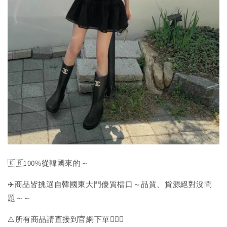
🇰🇷100%從韓國來的～
✈️商品皆挑選自韓國東大門優質檔口～品質、貨源絕對沒問
題～～
⚠️所有商品請直接到官網下單💁🏻‍♀️