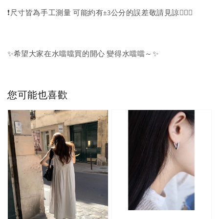
❗️尺寸皆為手工測量 可能約有±3公分的誤差敬請見諒🙇🏻‍♀️
✨希望大家在水噹噹買的開心 變得水噹噹～✨
您可能也喜歡