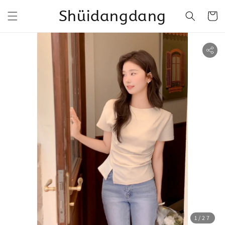
Shüidangdang
1
/27