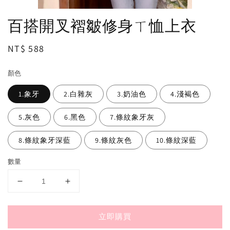
百搭開叉褶皺修身ㄒ恤上衣
Regular
NT$ 588
price
顏色
1.象牙
2.白雜灰
3.奶油色
4.淺褐色
5.灰色
6.黑色
7.條紋象牙灰
8.條紋象牙深藍
9.條紋灰色
10.條紋深藍
數量
立即購買