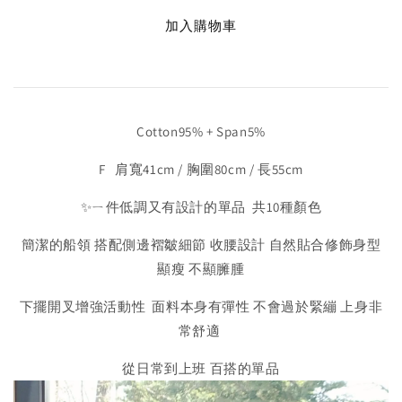
加入購物車
Cotton95% + Span5%
F 肩寬41cm / 胸圍80cm / 長55cm
✨ㄧ件低調又有設計的單品 共10種顏色
簡潔的船領 搭配側邊褶皺細節 收腰設計 自然貼合修飾身型
顯瘦 不顯臃腫
下擺開叉增強活動性 面料本身有彈性 不會過於緊繃 上身非
常舒適
從日常到上班 百搭的單品