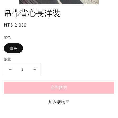
吊帶背心長洋裝
Regular
NT$ 2,080
price
顏色
白色
數量
立即購買
加入購物車