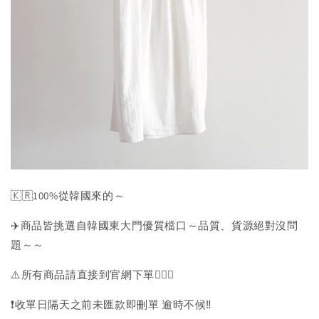
🇰🇷100%從韓國來的～
✈️商品皆挑選自韓國東大門優質檔口～品質、貨源絕對沒問
題～～
⚠️所有商品請直接到官網下單💁🏻‍♀️
❗️收單日隔天之前未匯款即刪單 逾時不候‼️