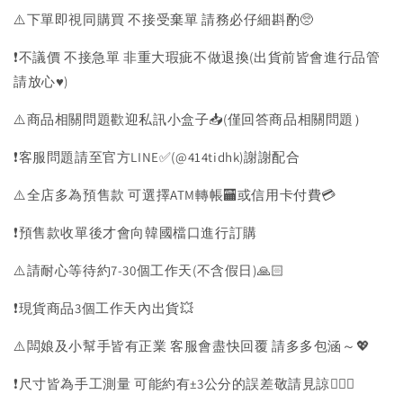
⚠️下單即視同購買 不接受棄單 請務必仔細斟酌🥺
❗️不議價 不接急單 非重大瑕疵不做退換(出貨前皆會進行品管
請放心♥️)
⚠️商品相關問題歡迎私訊小盒子📥(僅回答商品相關問題）
❗️客服問題請至官方LINE✅(@414tidhk)謝謝配合
⚠️全店多為預售款 可選擇ATM轉帳🏧或信用卡付費💳
❗️預售款收單後才會向韓國檔口進行訂購
⚠️請耐心等待約7-30個工作天(不含假日)🙏🏻
❗️現貨商品3個工作天內出貨💥
⚠️闆娘及小幫手皆有正業 客服會盡快回覆 請多多包涵～💖
❗️尺寸皆為手工測量 可能約有±3公分的誤差敬請見諒🙇🏻‍♀️