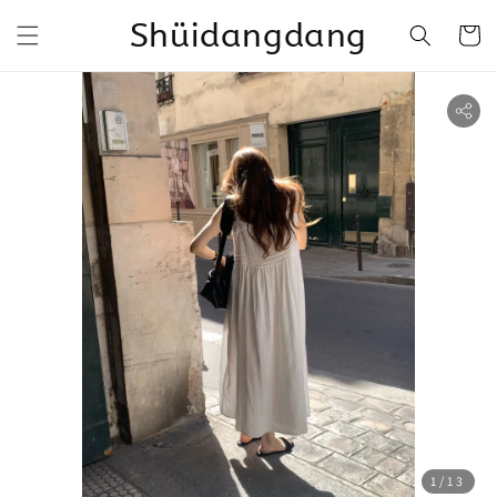
Shüidangdang
1
/13