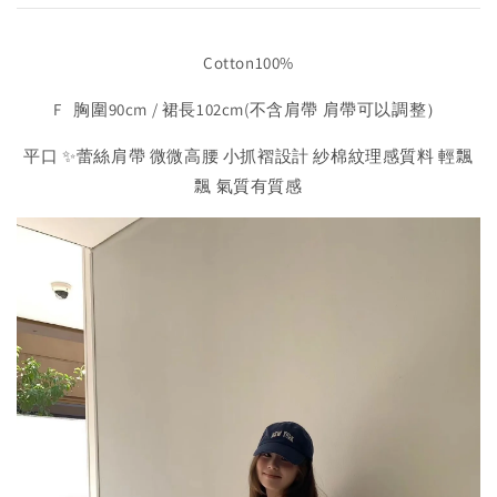
Cotton100%
F 胸圍90cm / 裙長102cm(不含肩帶 肩帶可以調整）
平口 ✨蕾絲肩帶 微微高腰 小抓褶設計 紗棉紋理感質料 輕飄
飄 氣質有質感