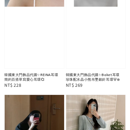
韓國東大門飾品代購✨REINA耳環
韓國東大門飾品代購✨Baket耳環
簡約百搭草寫愛心耳環💞
珍珠配水晶小熊吊墜銀針耳環🐻‍❄️
Regular
NT$ 228
Regular
NT$ 269
price
price