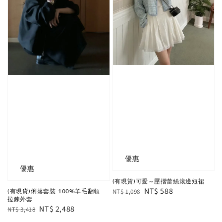
優惠
優惠
(有現貨)可愛～壓摺蕾絲滾邊短裙
Regular
Sale
NT$ 588
NT$ 1,098
(有現貨)俐落套裝 100%羊毛翻領
拉鍊外套
price
price
Regular
Sale
NT$ 2,488
NT$ 3,418
price
price