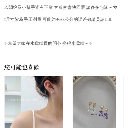
⚠️闆娘及小幫手皆有正業 客服會盡快回覆 請多多包涵～💖
❗️尺寸皆為手工測量 可能約有±3公分的誤差敬請見諒🙇🏻‍♀️
✨希望大家在水噹噹買的開心 變得水噹噹～✨
您可能也喜歡