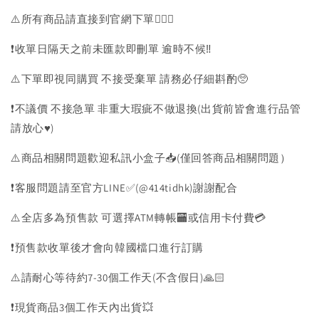
⚠️所有商品請直接到官網下單💁🏻‍♀️
❗️收單日隔天之前未匯款即刪單 逾時不候‼️
⚠️下單即視同購買 不接受棄單 請務必仔細斟酌🥺
❗️不議價 不接急單 非重大瑕疵不做退換(出貨前皆會進行品管
請放心♥️)
⚠️商品相關問題歡迎私訊小盒子📥(僅回答商品相關問題）
❗️客服問題請至官方LINE✅(@414tidhk)謝謝配合
⚠️全店多為預售款 可選擇ATM轉帳🏧或信用卡付費💳
❗️預售款收單後才會向韓國檔口進行訂購
⚠️請耐心等待約7-30個工作天(不含假日)🙏🏻
❗️現貨商品3個工作天內出貨💥