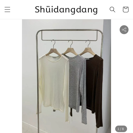
Shüidangdang
1
/8