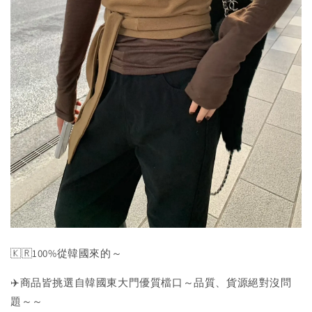
🇰🇷100%從韓國來的～
✈️商品皆挑選自韓國東大門優質檔口～品質、貨源絕對沒問
題～～