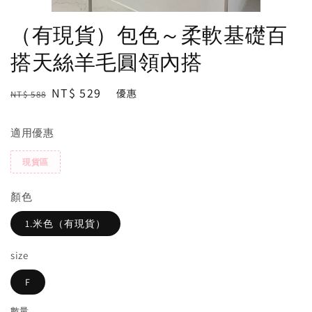
（有現貨）包色～柔軟基礎百
搭天絲羊毛圓領內搭
Regular
Sale
NT$ 529
優惠
NT$ 588
price
price
適用優惠
現貨區
顏色
1.米色（有現貨）
size
F
數量